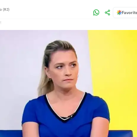
o (RJ)
Favorit
!