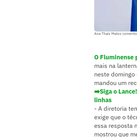
Ana Thaís Matos comentou
O Fluminense 
mais na lanterna
neste domingo 
mandou um recad
➡️Siga o Lance
linhas
- A diretoria te
exige que o téc
essa resposta 
mostrou que me