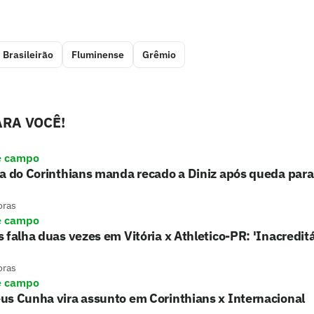
Brasileirão
Fluminense
Grêmio
RA VOCÊ!
e campo
a do Corinthians manda recado a Diniz após queda para
oras
e campo
 falha duas vezes em Vitória x Athletico-PR: 'Inacreditá
oras
e campo
us Cunha vira assunto em Corinthians x Internacional