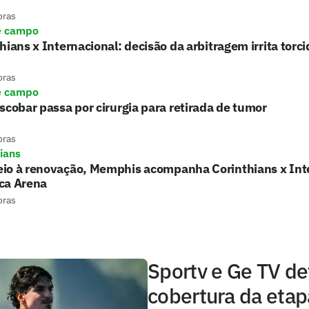
oras
e campo
hians x Internacional: decisão da arbitragem irrita torci
oras
e campo
scobar passa por cirurgia para retirada de tumor
oras
hians
io à renovação, Memphis acompanha Corinthians x Int
ca Arena
oras
Sportv e Ge TV d
cobertura da eta