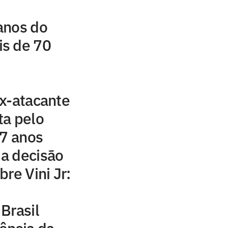
anos do
s de 70
s
x-atacante
ta pelo
77 anos
a decisão
re Vini Jr:
Brasil