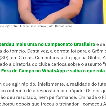
 o jogo entre Fluminense e Grêmio (Foto: Reprodução)
perdeu mais uma no Campeonato Brasileiro
e se
 do torneio. Desta vez, a derrota foi para o Grêmio
(30), em Caxias. Comentarista do jogo na Globo, 
o à diretoria do clube carioca sobre o assunto "n
! Fora de Campo no WhatsApp e saiba o que rola 
m que agir rápido. Infelizmente, a realidade do fute
nico interino dê a resposta muito rápido. Os dois 
não deu resultado, nem performance. Em nada o F
lhorou depois que trocou o treinador - começou A