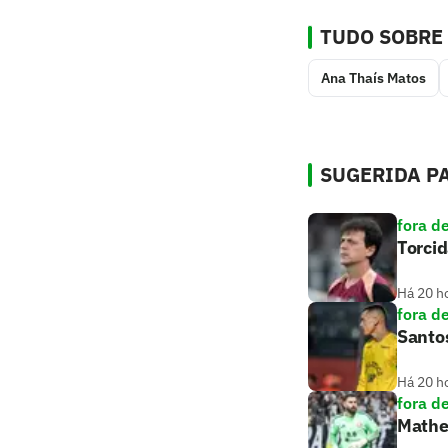
TUDO SOBRE
Ana Thaís Matos
SUGERIDA PA
fora d
Torcid
Há 20 h
fora d
Santos
Há 20 h
fora d
Mathe