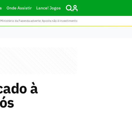
s
Onde Assistir
Lance! Jogos
Ministério da Fazenda adverte: Aposta não é investimento
cado à
pós