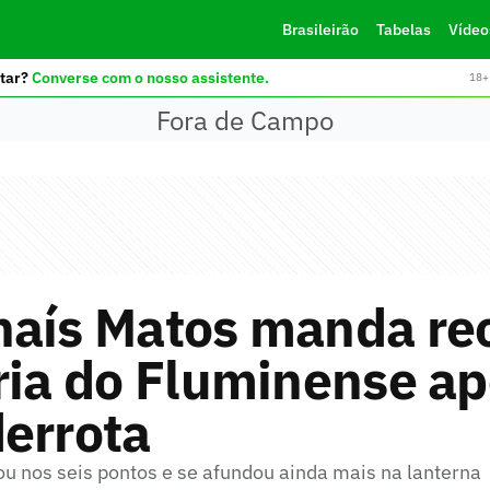
Brasileirão
Tabelas
Vídeo
tar?
Converse com o nosso assistente.
18+ 
Fora de Campo
haís Matos manda re
ria do Fluminense a
errota
ou nos seis pontos e se afundou ainda mais na lanterna