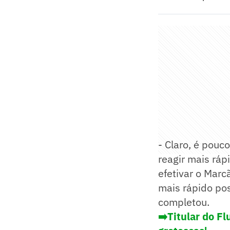
- Claro, é pouc
reagir mais ráp
efetivar o Marc
mais rápido pos
completou.
➡️Titular do Fl