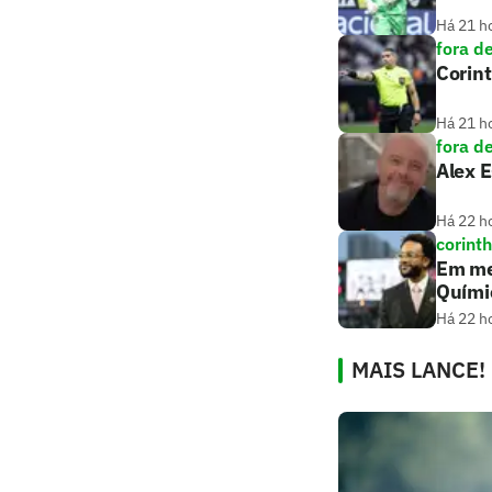
Há 21 h
fora d
Corint
Há 21 h
fora d
Alex E
Há 22 h
corint
Em me
Quími
Há 22 h
MAIS LANCE!