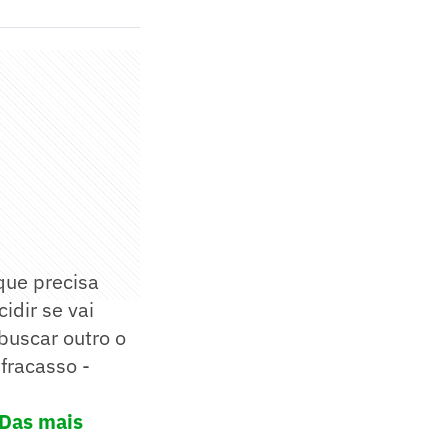
que precisa
idir se vai
 buscar outro o
fracasso -
'Das mais