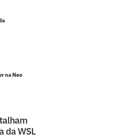
da
er na Neo
etalham
pa da WSL