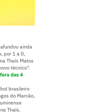
 afundou ainda
, por 1 a 0,
Ana Thaís Matos
ovo técnico".
fora das 4
bol brasileiro
jogos do Marcão,
luminense
na Thaís.