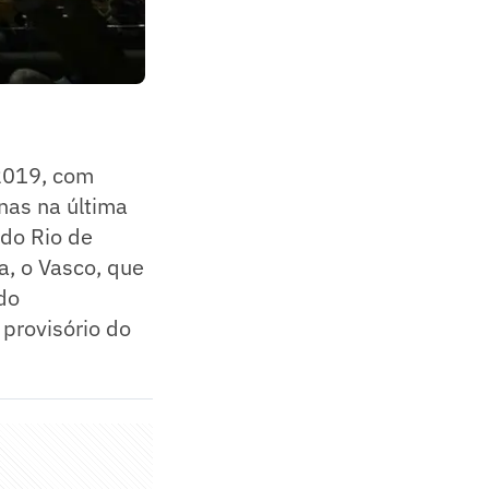
2019, com
nas na última
do Rio de
a, o Vasco, que
do
 provisório do