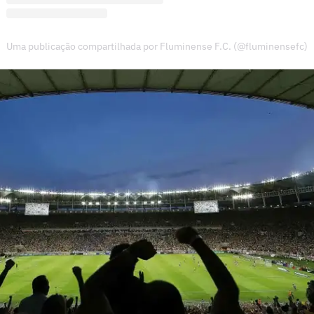
Uma publicação compartilhada por Fluminense F.C. (@fluminensefc)