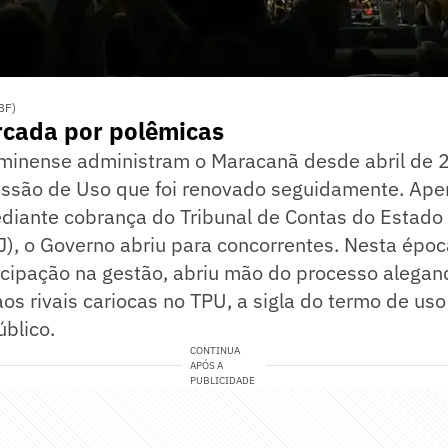
BF)
ercada por polêmicas
minense administram o Maracanã desde abril de 
ssão de Uso que foi renovado seguidamente. Ape
diante cobrança do Tribunal de Contas do Estado 
), o Governo abriu para concorrentes. Nesta époc
icipação na gestão, abriu mão do processo alegan
os rivais cariocas no TPU, a sigla do termo de uso
blico.
CONTINUA
APÓS A
PUBLICIDADE