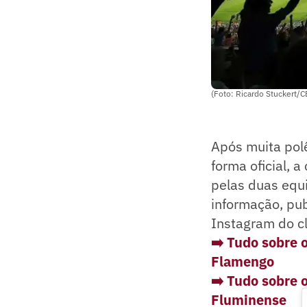
(Foto: Ricardo Stuckert/C
Após muita pol
forma oficial, 
pelas duas equi
informação, pub
Instagram do c
➡️ Tudo sobre 
Flamengo
➡️ Tudo sobre 
Fluminense