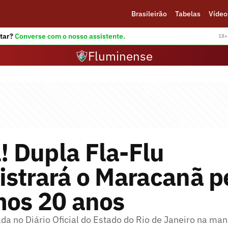
Brasileirão
Tabelas
Vídeo
tar?
Converse com o nosso assistente.
18+ 
Fluminense
l! Dupla Fla-Flu
strará o Maracanã p
mos 20 anos
cada no Diário Oficial do Estado do Rio de Janeiro na ma