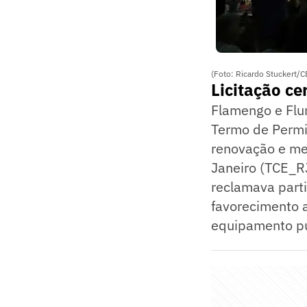
(Foto: Ricardo Stuckert/C
Licitação c
Flamengo e Flu
Termo de Permi
renovação e me
Janeiro (TCE_RJ
reclamava part
favorecimento a
equipamento pú