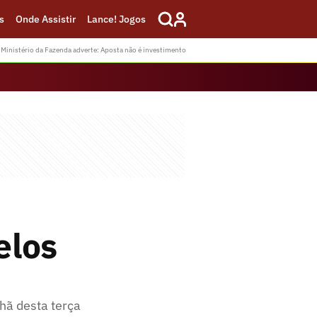
s
Onde Assistir
Lance! Jogos
Ministério da Fazenda adverte: Aposta não é investimento
elos
nhã desta terça