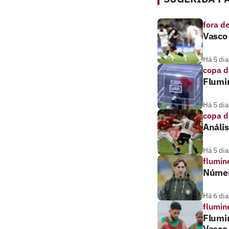
fora d
Vasco 
Há 5 dia
copa d
Flumi
Há 5 dia
copa d
Anális
Há 5 dia
flumin
Númer
Há 6 dia
flumin
Flumi
Vasco