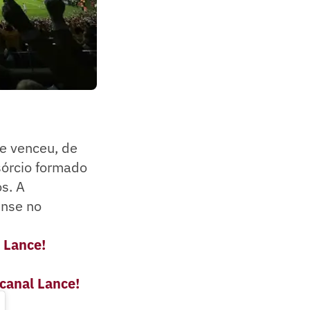
e venceu, de
sórcio formado
s. A
ense no
 Lance!
 canal Lance!