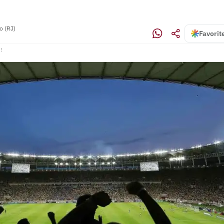
o (RJ)
Favorit
!