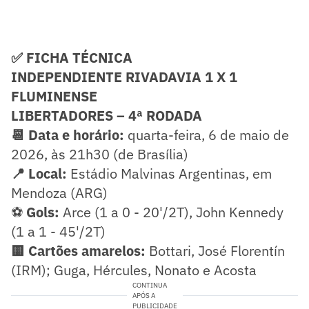
✅ FICHA TÉCNICA
INDEPENDIENTE RIVADAVIA 1 X 1
FLUMINENSE
LIBERTADORES – 4ª RODADA
📆 Data e horário:
quarta-feira, 6 de maio de
2026, às 21h30 (de Brasília)
📍 Local:
Estádio Malvinas Argentinas, em
Mendoza (ARG)
⚽
Gols:
Arce (1 a 0 - 20'/2T), John Kennedy
(1 a 1 - 45'/2T)
🟨 Cartões amarelos:
Bottari, José Florentín
(IRM); Guga, Hércules, Nonato e Acosta
CONTINUA
APÓS A
PUBLICIDADE