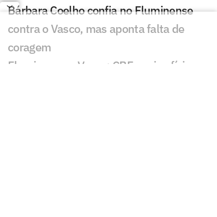
Bárbara Coelho confia no Fluminense
contra o Vasco, mas aponta falta de
coragem
Fluminense x Vasco: CBF envia ofício
para corrigir cartão do jogo de ida
Vasco tem aproveitamento superior ao
Fluminense em pênaltis; veja números
Zubeldía enfrenta dilema para escalar o
Fluminense diante do Vasco
Fluminense x Vasco: vidente prevê jogo
difícil no clássico carioca
Fluminense e Vasco buscam