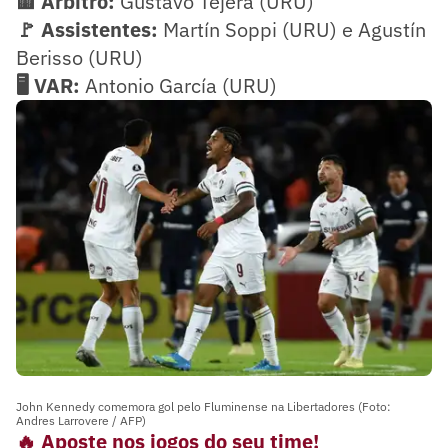
🟨 Árbitro:
Gustavo Tejera (URU)
🚩 Assistentes:
Martín Soppi (URU) e Agustín
Berisso (URU)
🖥️ VAR:
Antonio García (URU)
John Kennedy comemora gol pelo Fluminense na Libertadores (Foto:
Andres Larrovere / AFP)
🔥 Aposte nos jogos do seu time!