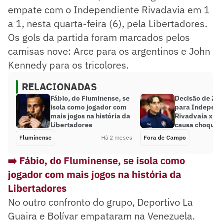
empate com o Independiente Rivadavia em 1
a 1, nesta quarta-feira (6), pela Libertadores.
Os gols da partida foram marcados pelos
camisas nove: Arce para os argentinos e John
Kennedy para os tricolores.
RELACIONADAS
Fábio, do Fluminense, se
Decisão de Zu
isola como jogador com
para Indepen
mais jogos na história da
Rivadvaia x F
Libertadores
causa choque
Fluminense
Há 2 meses
Fora de Campo
➡️ Fábio, do Fluminense, se isola como
jogador com mais jogos na história da
Libertadores
No outro confronto do grupo, Deportivo La
Guaira e Bolívar empataram na Venezuela.