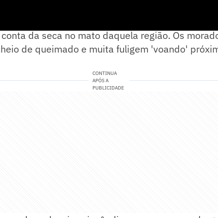
ções da assessoria do Tricolor das Laranjeiras, 
r conta da seca no mato daquela região. Os morad
cheio de queimado e muita fuligem 'voando' próxi
CONTINUA
APÓS A
PUBLICIDADE