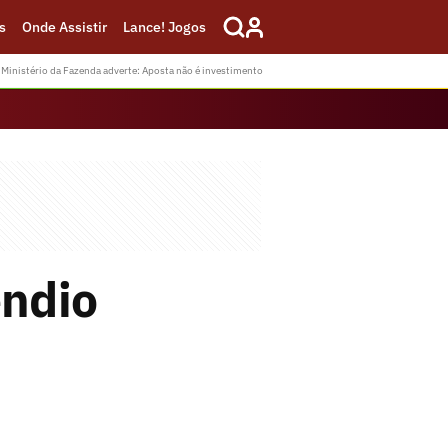
s
Onde Assistir
Lance! Jogos
Ministério da Fazenda adverte: Aposta não é investimento
êndio