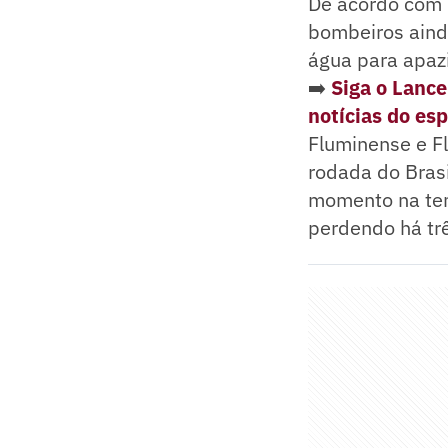
De acordo com 
bombeiros aind
água para apazi
➡️
Siga o Lanc
notícias do es
Fluminense e F
rodada do Brasi
momento na tem
perdendo há trê