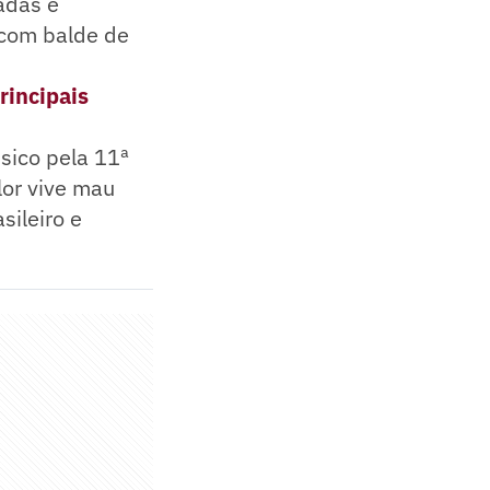
adas e
 com balde de
rincipais
sico pela 11ª
lor vive mau
ileiro e