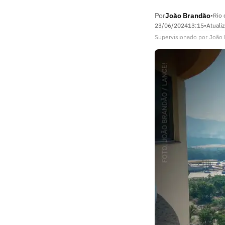
Por
João Brandão
•
Rio 
23/06/2024
13:15
•
Atuali
Supervisionado
por
João 