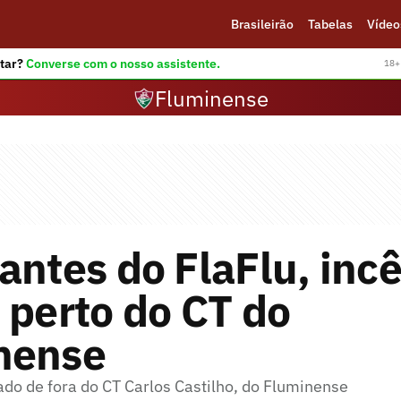
Brasileirão
Tabelas
Vídeo
tar?
Converse com o nosso assistente.
18+ 
Fluminense
antes do FlaFlu, inc
 perto do CT do
nense
ado de fora do CT Carlos Castilho, do Fluminense