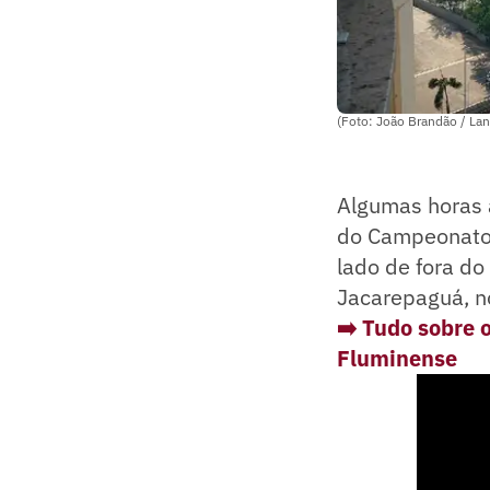
(Foto: João Brandão / Lan
Algumas horas 
do Campeonato 
lado de fora do
Jacarepaguá, no
➡️ Tudo sobre 
Fluminens
e