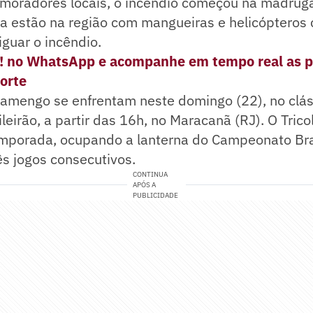
moradores locais, o incêndio começou na madrug
a estão na região com mangueiras e helicópteros
guar o incêndio.
e! no WhatsApp e acompanhe em tempo real as p
porte
lamengo se enfrentam neste domingo (22), no clás
leirão, a partir das 16h, no Maracanã (RJ). O Trico
porada, ocupando a lanterna do Campeonato Bras
s jogos consecutivos.
CONTINUA
APÓS A
PUBLICIDADE