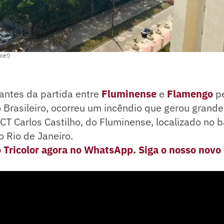
ce!)
antes da partida entre
Fluminense
e
Flamengo
pe
Brasileiro, ocorreu um incêndio que gerou grand
 CT Carlos Castilho, do Fluminense, localizado no b
 Rio de Janeiro.
o Tricolor agora no WhatsApp. Siga o nosso novo