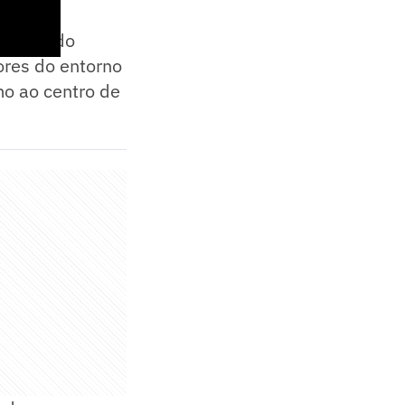
a causa do
ores do entorno
mo ao centro de