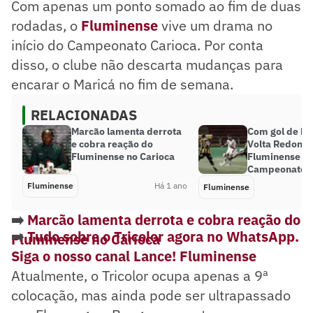
Com apenas um ponto somado ao fim de duas
rodadas, o
Fluminense
vive um drama no
início do Campeonato Carioca. Por conta
disso, o clube não descarta mudanças para
encarar o Maricá no fim de semana.
RELACIONADAS
Marcão lamenta derrota
Com gol de bic
e cobra reação do
Volta Redond
Fluminense no Carioca
Fluminense pe
Campeonato C
Fluminense
Há 1 ano
Fluminense
➡️
Marcão lamenta derrota e cobra reação do
➡️
Tudo sobre o Tricolor agora no WhatsApp.
Fluminense no Carioca
Siga o nosso canal Lance! Fluminense
Atualmente, o Tricolor ocupa apenas a 9ª
colocação, mas ainda pode ser ultrapassado