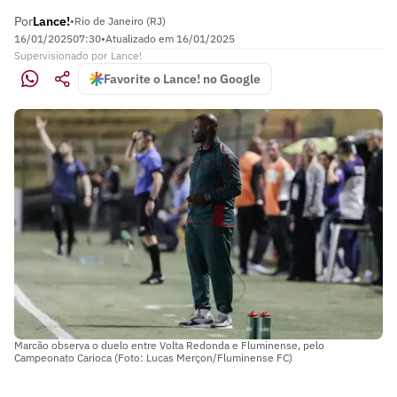
Por
Lance!
•
Rio de Janeiro (RJ)
16/01/2025
07:30
•
Atualizado em
16/01/2025
Supervisionado
por
Lance!
Favorite o Lance! no Google
Marcão observa o duelo entre Volta Redonda e Fluminense, pelo
Campeonato Carioca (Foto: Lucas Merçon/Fluminense FC)