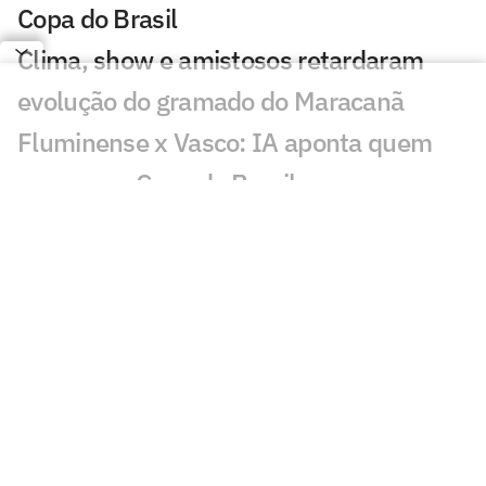
Copa do Brasil
Clima, show e amistosos retardaram
evolução do gramado do Maracanã
Fluminense x Vasco: IA aponta quem
avança na Copa do Brasil
Fluminense aguarda nova proposta pela
SAF, diz Montenegro
Hércules, do Fluminense, atrai interesse
do Zenit, da Rússia
Classificados nas oitavas de final da
Copa do Brasil faturam alta premiação
Fluminense x Vasco: onde assistir e