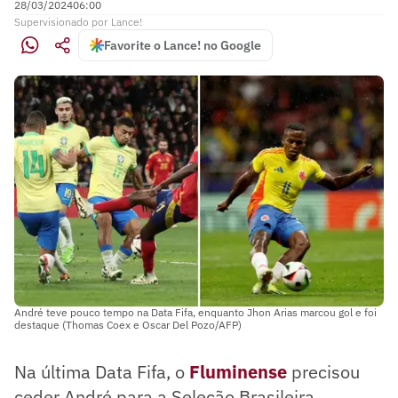
28/03/2024
06:00
Supervisionado
por
Lance!
Favorite o Lance! no Google
André teve pouco tempo na Data Fifa, enquanto Jhon Arias marcou gol e foi
destaque (Thomas Coex e Oscar Del Pozo/AFP)
Na última Data Fifa, o
Fluminense
precisou
ceder André para a Seleção Brasileira,