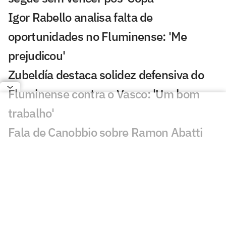
Igor Rabello analisa falta de
oportunidades no Fluminense: 'Me
prejudicou'
Zubeldía destaca solidez defensiva do
Fluminense contra o Vasco: 'Um bom
trabalho'
Fala de Canobbio sobre Ramon Abatti
Abel viraliza: 'Assustador'
Ramon Abatti Abel vira assunto em
Vasco x Fluminense: 'Está claro'
Dê suas notas: avalie as atuações em