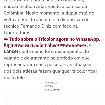
enquanto Jhon Arias vestiu a camisa da
Colômbia. Neste momento, a dupla está de
volta ao Rio de Janeiro e à disposição do
técnico Fernando Diniz com foco na
Libertadores.
➡️ Tudo sobre o Tricolor agora no WhatsApp.
Embora a dupla já tenha virado a chave, o
Siga o nosso canal Lance! Fluminense
Lance!
conta como foi o desempenho do
volante e do atacante no período em que
representaram seus países. E as atuações
dos dois atletas fazem qualquer tricolor ficar
muito feliz.
CONTINUA
APÓS A
PUBLICIDADE