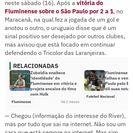
neste sábado (16). Após a
vitória do
Fluminense sobre o São Paulo por 2 a 1
, no
Maracanã, na qual fez a jogada de um gol e
anotou o outro, o uruguaio disse que é um
sinal positivo ser desejado por outros clubes,
mas avisou que está focado em continuar
defendendo o Tricolor das Laranjeiras.
RELACIONADAS
Zubeldía enaltece
Fluminense ap
‘identidade’ do
falhas e vence
Fluminense em vitória e
Paulo pelo Bra
projeta encaixe do time
dê suas notas
com Hulk
Futebol Nacional
Fluminense
Há 2 meses
— Chegou (informação do interesse do River),
mas por tudo que sai na internet. Não sou um
cara que está sempre na internet. Mas sim,