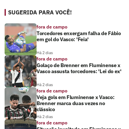
SUGERIDA PARA VOCÊ!
fora de campo
Torcedores enxergam falha de Fábio
em gol do Vasco: 'Feia'
Há 2 dias
fora de campo
Golaço de Brenner em Fluminense x
Vasco assusta torcedores: 'Lei do ex'
Há 2 dias
fora de campo
Veja gols em Fluminense x Vasco:
Brenner marca duas vezes no
clássico
Há 2 dias
fora de campo