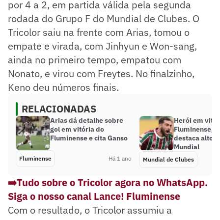
por 4 a 2, em partida válida pela segunda
rodada do Grupo F do Mundial de Clubes. O
Tricolor saiu na frente com Arias, tomou o
empate e virada, com Jinhyun e Won-sang,
ainda no primeiro tempo, empatou com
Nonato, e virou com Freytes. No finalzinho,
Keno deu números finais.
RELACIONADAS
Arias dá detalhe sobre
Herói em vitór
gol em vitória do
Fluminense, F
Fluminense e cita Ganso
destaca alto n
Mundial
Fluminense
Há 1 ano
Mundial de Clubes
➡️Tudo sobre o Tricolor agora no WhatsApp.
Siga o nosso canal Lance! Fluminense
Com o resultado, o Tricolor assumiu a