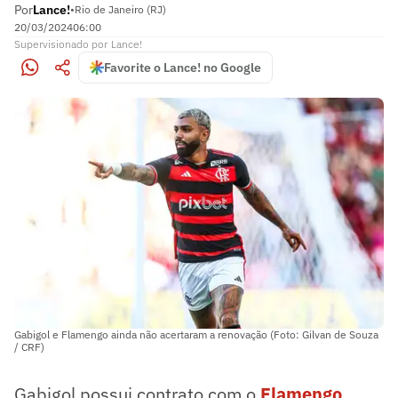
Por
Lance!
•
Rio de Janeiro (RJ)
20/03/2024
06:00
Supervisionado
por
Lance!
Favorite o Lance! no Google
Gabigol e Flamengo ainda não acertaram a renovação (Foto: Gilvan de Souza
/ CRF)
Gabigol possui contrato com o
Flamengo