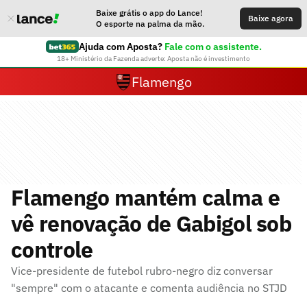
Baixe grátis o app do Lance!
Baixe agora
O esporte na palma da mão.
Ajuda com Aposta?
Fale com o assistente.
18+ Ministério da Fazenda adverte: Aposta não é investimento
Flamengo
Flamengo mantém calma e
vê renovação de Gabigol sob
controle
Vice-presidente de futebol rubro-negro diz conversar
"sempre" com o atacante e comenta audiência no STJD