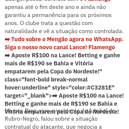
apenas até o fim deste ano e ainda não
garantiu a permanência para os próximos
anos. O clube trata a questão com
naturalidade e vê a situação como controlada.
➡️ Tudo sobre o Mengão agora no WhatsApp.
Siga o nosso novo canal Lance! Flamengo
➡️ Aposte R$100 na Lance! Betting e ganhe
mais de R$190 se Bahia e Vitória
empatarem pela Copa do Nordeste!"
class="font-bold break-normal
hover:underline" style="color:#C3281E"
target="_blank">
➡️ Aposte R$100 na Lance!
Betting e ganhe mais de R$190 se Bahia e
Marcos Braz, vice-presidente de futebol do
Vitória empatarem pela Copa do Nordeste!
Rubro-Negro, falou sobre a situação
contratual do atacante, que negocia a