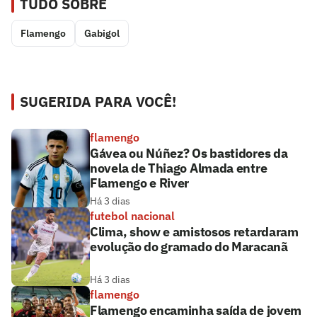
TUDO SOBRE
Flamengo
Gabigol
SUGERIDA PARA VOCÊ!
flamengo
Gávea ou Núñez? Os bastidores da
novela de Thiago Almada entre
Flamengo e River
Há 3 dias
futebol nacional
Clima, show e amistosos retardaram
evolução do gramado do Maracanã
Há 3 dias
flamengo
Flamengo encaminha saída de jovem