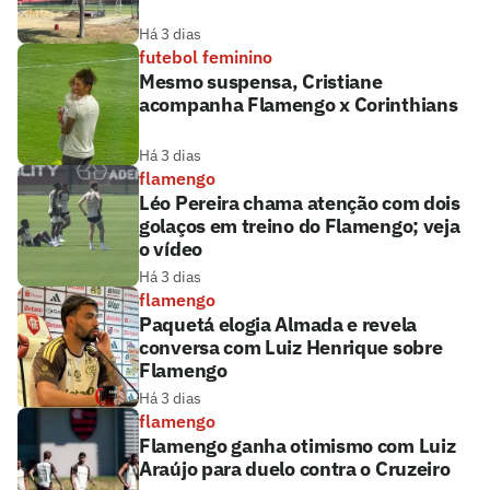
Há 3 dias
futebol feminino
Mesmo suspensa, Cristiane
acompanha Flamengo x Corinthians
Há 3 dias
flamengo
Léo Pereira chama atenção com dois
golaços em treino do Flamengo; veja
o vídeo
Há 3 dias
flamengo
Paquetá elogia Almada e revela
conversa com Luiz Henrique sobre
Flamengo
Há 3 dias
flamengo
Flamengo ganha otimismo com Luiz
Araújo para duelo contra o Cruzeiro