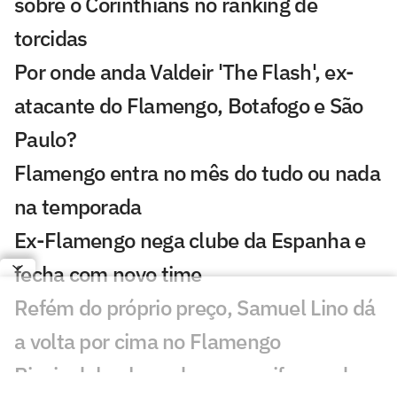
sobre o Corinthians no ranking de
torcidas
Por onde anda Valdeir 'The Flash', ex-
atacante do Flamengo, Botafogo e São
Paulo?
Flamengo entra no mês do tudo ou nada
na temporada
Ex-Flamengo nega clube da Espanha e
fecha com novo time
Refém do próprio preço, Samuel Lino dá
a volta por cima no Flamengo
Rivais debocham de novo uniforme do