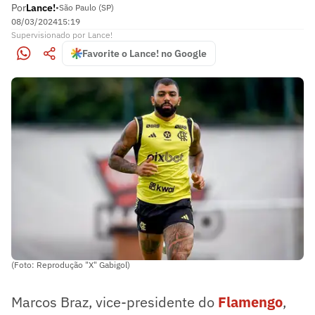
Por
Lance!
•
São Paulo (SP)
08/03/2024
15:19
Supervisionado
por
Lance!
Favorite o Lance! no Google
(Foto: Reprodução "X" Gabigol)
Marcos Braz, vice-presidente do
Flamengo
,