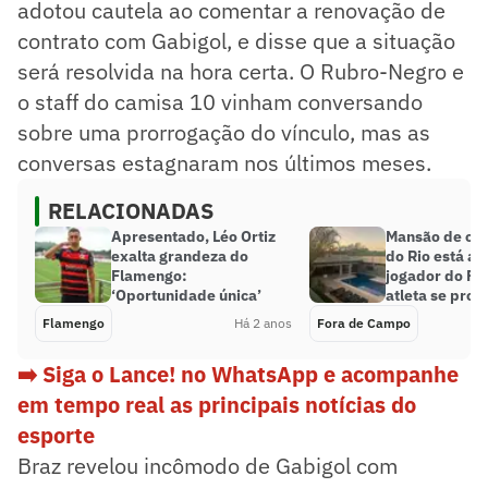
adotou cautela ao comentar a renovação de
contrato com Gabigol, e disse que a situação
será resolvida na hora certa. O Rubro-Negro e
o staff do camisa 10 vinham conversando
sobre uma prorrogação do vínculo, mas as
conversas estagnaram nos últimos meses.
RELACIONADAS
Apresentado, Léo Ortiz
Mansão de con
exalta grandeza do
do Rio está a
Flamengo:
jogador do Fl
‘Oportunidade única’
atleta se pron
Flamengo
Há 2 anos
Fora de Campo
➡️ Siga o Lance! no WhatsApp e acompanhe
em tempo real as principais notícias do
esporte
Braz revelou incômodo de Gabigol com