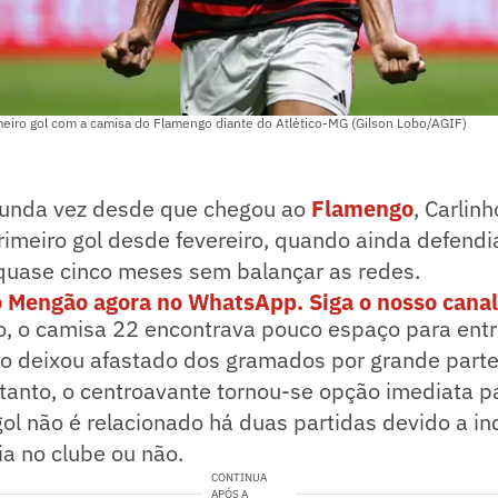
meiro gol com a camisa do Flamengo diante do Atlético-MG (Gilson Lobo/AGIF)
egunda vez desde que chegou ao
Flamengo
, Carlin
imeiro gol desde fevereiro, quando ainda defendi
quase cinco meses sem balançar as redes.
o Mengão agora no WhatsApp. Siga o nosso canal
, o camisa 22 encontrava pouco espaço para ent
o deixou afastado dos gramados por grande part
tanto, o centroavante tornou-se opção imediata p
l não é relacionado há duas partidas devido a in
a no clube ou não.
CONTINUA
APÓS A