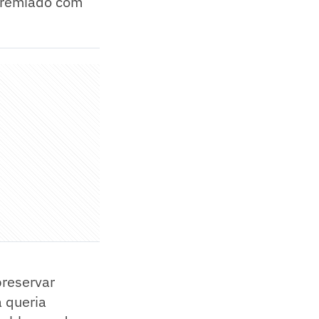
 premiado com
preservar
a queria