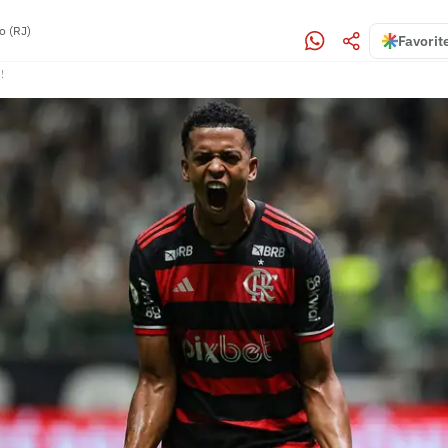
o (RJ)
Favorit
!