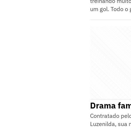
treinando muit
um gol. Todo o g
Drama fam
Contratado pelo
Luzenilda, sua 