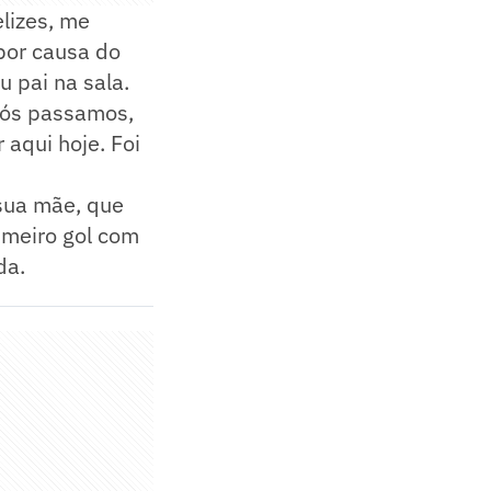
elizes, me
por causa do
u pai na sala.
 nós passamos,
aqui hoje. Foi
sua mãe, que
rimeiro gol com
da.