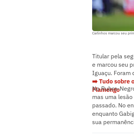
Carlinhos marcou seu pri
Titular pela s
e marcou seu pr
Iguaçu. Foram 
➡️ Tudo sobre 
No Rubro-Negro
Flamengo
mas uma lesão 
passado. No en
enquanto Gabigo
sua permanênci