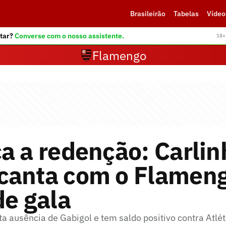
Brasileirão
Tabelas
Vídeo
tar?
Converse com o nosso assistente.
18+ 
Flamengo
a a redenção: Carlin
canta com o Flamen
de gala
ta ausência de Gabigol e tem saldo positivo contra Atl