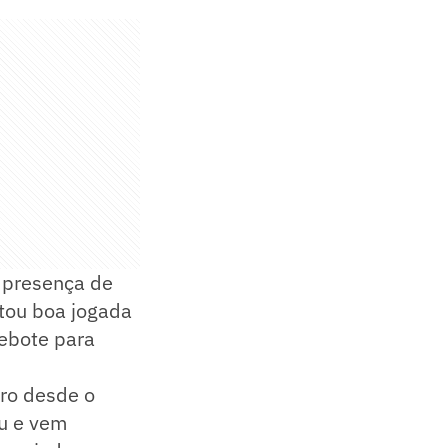
 a presença de
itou boa jogada
rebote para
iro desde o
u e vem