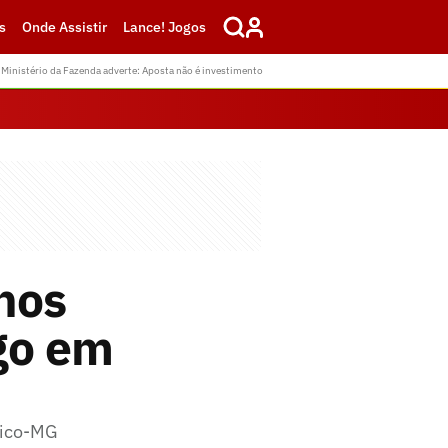
s
Onde Assistir
Lance! Jogos
Ministério da Fazenda adverte: Aposta não é investimento
hos
go em
ético-MG