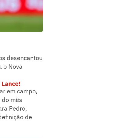
hos desencantou
a o Nova
 Lance!
rar em campo,
e do mês
ara Pedro,
definição de