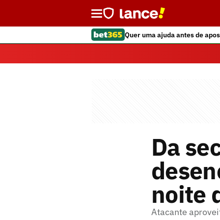
Quer uma ajuda antes de apos
Da sec
desen
noite 
Atacante aprovei