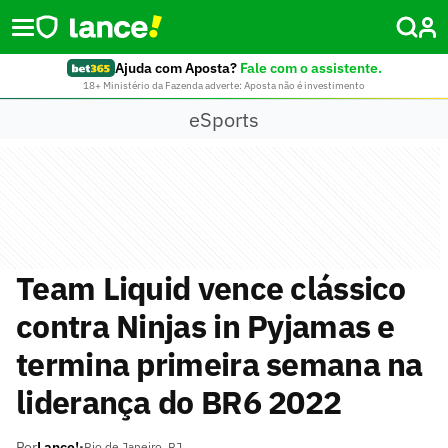
Ajuda com Aposta?
Fale com o assistente.
18+ Ministério da Fazenda adverte: Aposta não é investimento
eSports
Team Liquid vence clássico
contra Ninjas in Pyjamas e
termina primeira semana na
liderança do BR6 2022
Por
Lance!
•
Rio de Janeiro, RJ