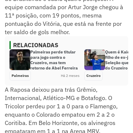
equipe comandada por Artur Jorge chegou à
11ª posição, com 19 pontos, mesma
pontuação do Vitória, que está na frente por
ter saldo de gols melhor.
RELACIONADAS
Palmeiras perde titular
Quem é Kaique
para jogo contra o
filho de ex-jo
Cruzeiro, mas tem
Seleção que d
retorno de Abel Ferreira
do Cruzeiro
Palmeiras
Há 2 meses
Cruzeiro
A Raposa deixou para trás Grêmio,
Internacional, Atlético-MG e Botafogo. O
Tricolor perdeu por 1 a 0 para o Flamengo,
enquanto o Colorado empatou em 2 a 2 o
Coritiba. Em Belo Horizonte, os alvinegros
empataram em 1 a 1 na Arena MRV.