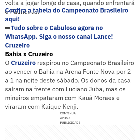
volta a jogar longe de casa, quando enfrentará
Confira a tabela do Campeonato Brasileiro
o Palmeiras.
aqui!
➡️
Tudo sobre o Cabuloso agora no
WhatsApp. Siga o nosso canal Lance!
Cruzeiro
Bahia x Cruzeiro
O
Cruzeiro
respirou no Campeonato Brasileiro
ao vencer o Bahia na Arena Fonte Nova por 2
a 1 na noite deste sábado. Os donos da casa
saíram na frente com Luciano Juba, mas os
mineiros empataram com Kauã Moraes e
viraram com Kaique Kenji.
CONTINUA
APÓS A
PUBLICIDADE