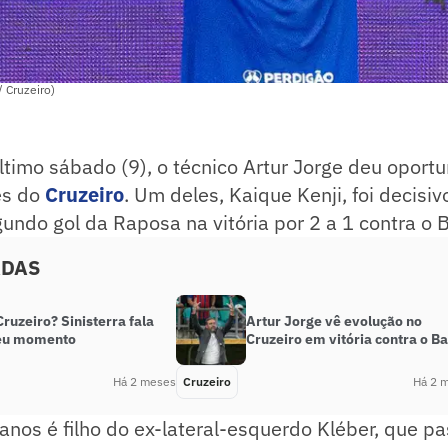
/ Cruzeiro)
ltimo sábado (9), o técnico Artur Jorge deu oport
es do
Cruzeiro
. Um deles, Kaique Kenji, foi decisiv
ndo gol da Raposa na vitória por 2 a 1 contra o B
ADAS
Cruzeiro? Sinisterra fala
Artur Jorge vê evolução no
eu momento
Cruzeiro em vitória contra o B
Há 2 meses
Cruzeiro
Há 2 
anos é filho do ex-lateral-esquerdo Kléber, que p