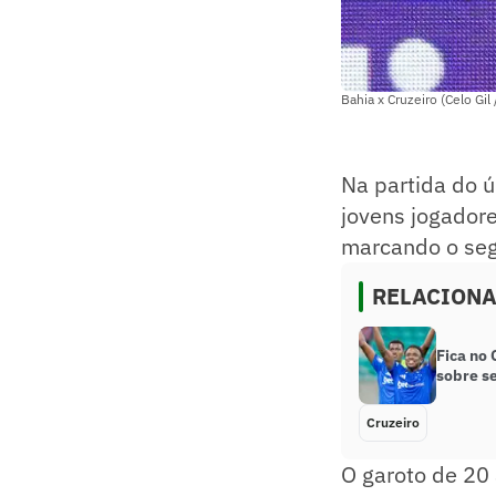
Bahia x Cruzeiro (Celo Gil 
Na partida do ú
jovens jogador
marcando o segu
RELACION
Fica no 
sobre s
Cruzeiro
O garoto de 20 