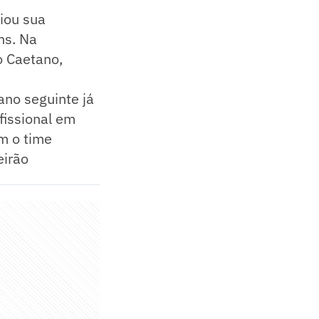
iou sua
ns. Na
o Caetano,
no seguinte já
fissional em
m o time
eirão