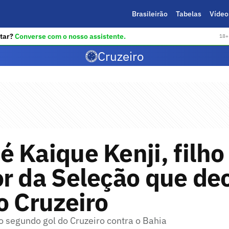
Brasileirão
Tabelas
Vídeo
tar?
Converse com o nosso assistente.
18+ 
Cruzeiro
 Kaique Kenji, filho
r da Seleção que de
o Cruzeiro
 segundo gol do Cruzeiro contra o Bahia