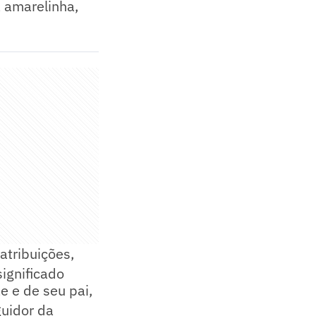
a amarelinha,
atribuições,
significado
 e de seu pai,
guidor da