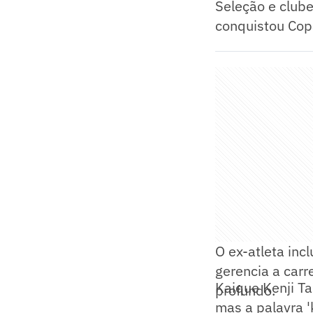
Seleção e clube
conquistou Cop
O ex-atleta inc
gerencia a carr
Kaique Kenji T
profundo.
mas a palavra 'k