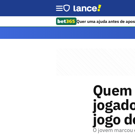
Quer uma ajuda antes de apos
Quem é
jogado
jogo d
O jovem marcou o