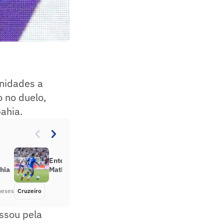
unidades a
o no duelo,
ahia.
Entenda o que aconteceu com
ahia
Matheus Henrique, do Cruzeiro
meses
Cruzeiro
Há 2 meses
assou pela