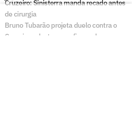
Cruzeiro: Sinisterra manda recado antes
de cirurgia
Bruno Tubarão projeta duelo contra o
Cruzeiro e destaca confiança da
Chapecoense nas oitavas da Copa do
Brasil
Chapecoense x Cruzeiro: onde assistir,
horário e escalações do jogo pela Copa
do Brasil
Gabriel Rojas mostra credenciais em seu
terceiro jogo pelo Cruzeiro
Cruzeiro mira G4 e prega evolução no