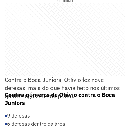
PUBLICIDADE
Contra o Boca Juniors, Otávio fez nove
defesas, mais do que havia feito nos últimos
Confira números de Otávio contra o Boca
quatro jogos que disputou.
Juniors
9 defesas
6 defesas dentro da área