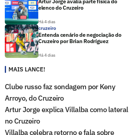
Artur Jorge avalia parte física do
elenco do Cruzeiro
Há 4 dias
cruzeiro
Entenda cenário de negociação do
Cruzeiro por Brian Rodríguez
Há 4 dias
MAIS LANCE!
Clube russo faz sondagem por Keny
Arroyo, do Cruzeiro
Artur Jorge explica Villalba como lateral
no Cruzeiro
Villalba celebra retorno e fala sobre