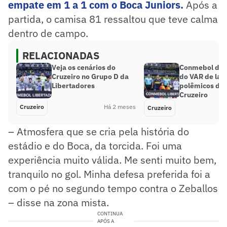
empate em 1 a 1 com o Boca Juniors.
Após a
partida, o camisa 81 ressaltou que teve calma
dentro de campo.
RELACIONADAS
Veja os cenários do
Conmebol divu
Cruzeiro no Grupo D da
do VAR de lan
Libertadores
polêmicos de 
Cruzeiro
Cruzeiro
Há 2 meses
Cruzeiro
– Atmosfera que se cria pela história do
estádio e do Boca, da torcida. Foi uma
experiência muito válida. Me senti muito bem,
tranquilo no gol. Minha defesa preferida foi a
com o pé no segundo tempo contra o Zeballos
– disse na zona mista.
CONTINUA
APÓS A