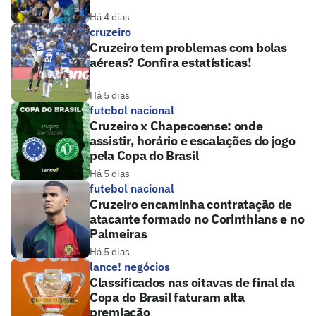
Há 4 dias
cruzeiro
Cruzeiro tem problemas com bolas
aéreas? Confira estatísticas!
Há 5 dias
futebol nacional
Cruzeiro x Chapecoense: onde
assistir, horário e escalações do jogo
pela Copa do Brasil
Há 5 dias
futebol nacional
Cruzeiro encaminha contratação de
atacante formado no Corinthians e no
Palmeiras
Há 5 dias
lance! negócios
Classificados nas oitavas de final da
Copa do Brasil faturam alta
premiação