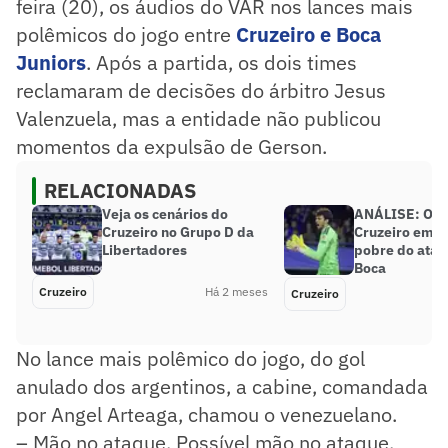
feira (20), os áudios do VAR nos lances mais
polêmicos do jogo entre
Cruzeiro e Boca
Juniors
. Após a partida, os dois times
reclamaram de decisões do árbitro Jesus
Valenzuela, mas a entidade não publicou
momentos da expulsão de Gerson.
RELACIONADAS
Veja os cenários do
ANÁLISE: Otáv
Cruzeiro no Grupo D da
Cruzeiro em a
Libertadores
pobre do ataq
Boca
Cruzeiro
Há 2 meses
Cruzeiro
No lance mais polêmico do jogo, do gol
anulado dos argentinos, a cabine, comandada
por Angel Arteaga, chamou o venezuelano.
– Mão no ataque. Possível mão no ataque.