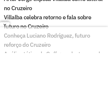
no Cruzeiro
Villalba celebra retorno e fala sobre
futuro no Cruzeiro
Conheça Luciano Rodríguez, futuro
reforço do Cruzeiro
Análise tática do Guffo: os destaques da
ida das oitavas da Copa do Brasil
Torcedores do Cruzeiro surpreendem
Matheus Pereira em sala do antidoping
ANÁLISE: Cruzeiro faz um dos jogos
menos criativos com Artur Jorge