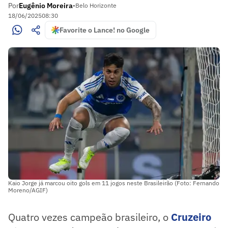
Por
Eugênio Moreira
•
Belo Horizonte
18/06/2025
08:30
Favorite o Lance! no Google
Kaio Jorge já marcou oito gols em 11 jogos neste Brasileirão (Foto: Fernando
Moreno/AGIF)
Quatro vezes campeão brasileiro, o
Cruzeiro