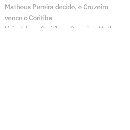
Matheus Pereira decide, e Cruzeiro
vence o Coritiba
Veja gol em Coritiba x Cruzeiro: Matheus
Pereira marca o gol da vitória
Com novidade! Confira escalação do
Cruzeiro contra o Coritiba
Cruzeiro: Sinisterra passará por cirurgia
na Finlândia
Cruzeiro x Chapecoense: informações
sobre venda de ingressos para o jogo
50 anos da conquista da Libertadores:
relembre campanha do Cruzeiro