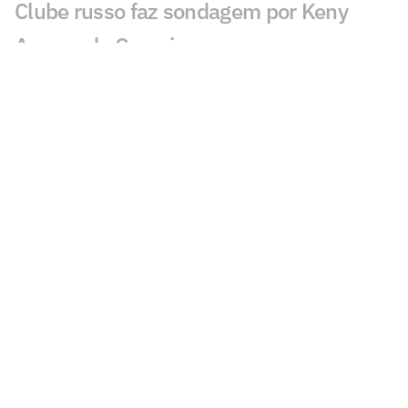
Clube russo faz sondagem por Keny
Arroyo, do Cruzeiro
Artur Jorge explica Villalba como lateral
no Cruzeiro
Villalba celebra retorno e fala sobre
futuro no Cruzeiro
Conheça Luciano Rodríguez, futuro
reforço do Cruzeiro
Análise tática do Guffo: os destaques da
ida das oitavas da Copa do Brasil
Torcedores do Cruzeiro surpreendem
Matheus Pereira em sala do antidoping