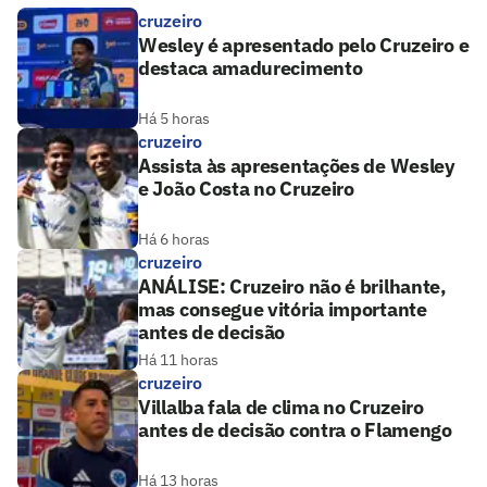
cruzeiro
Wesley é apresentado pelo Cruzeiro e
destaca amadurecimento
Há 5 horas
cruzeiro
Assista às apresentações de Wesley
e João Costa no Cruzeiro
Há 6 horas
cruzeiro
ANÁLISE: Cruzeiro não é brilhante,
mas consegue vitória importante
antes de decisão
Há 11 horas
cruzeiro
Villalba fala de clima no Cruzeiro
antes de decisão contra o Flamengo
Há 13 horas