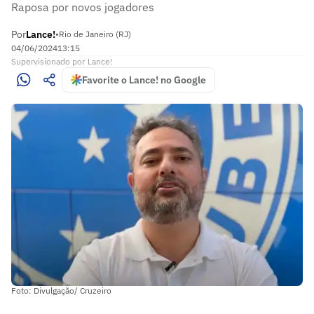
Raposa por novos jogadores
Por
Lance!
•
Rio de Janeiro (RJ)
04/06/2024
13:15
Supervisionado
por
Lance!
Favorite o Lance! no Google
Foto: Divulgação/ Cruzeiro