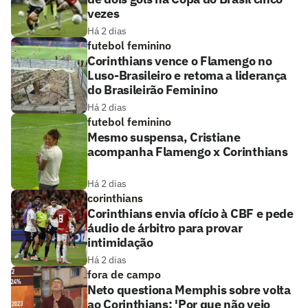
vezes
Há 2 dias
futebol feminino
Corinthians vence o Flamengo no
Luso-Brasileiro e retoma a liderança
do Brasileirão Feminino
Há 2 dias
futebol feminino
Mesmo suspensa, Cristiane
acompanha Flamengo x Corinthians
Há 2 dias
corinthians
Corinthians envia ofício à CBF e pede
áudio de árbitro para provar
intimidação
Há 2 dias
fora de campo
Neto questiona Memphis sobre volta
ao Corinthians: 'Por que não veio