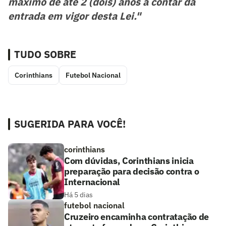
máximo de até 2 (dois) anos a contar da
entrada em vigor desta Lei."
TUDO SOBRE
Corinthians
Futebol Nacional
SUGERIDA PARA VOCÊ!
corinthians
Com dúvidas, Corinthians inicia
preparação para decisão contra o
Internacional
Há 5 dias
futebol nacional
Cruzeiro encaminha contratação de