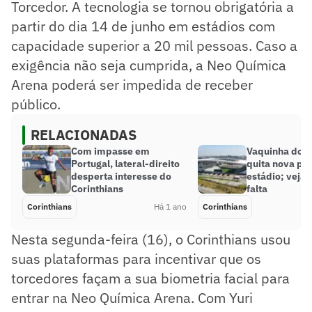
Torcedor. A tecnologia se tornou obrigatória a
partir do dia 14 de junho em estádios com
capacidade superior a 20 mil pessoas. Caso a
exigência não seja cumprida, a Neo Química
Arena poderá ser impedida de receber
público.
RELACIONADAS
Com impasse em
Vaquinha do C
Portugal, lateral-direito
quita nova pa
desperta interesse do
estádio; veja 
Corinthians
falta
Corinthians
Há 1 ano
Corinthians
Nesta segunda-feira (16), o Corinthians usou
suas plataformas para incentivar que os
torcedores façam a sua biometria facial para
entrar na Neo Química Arena. Com Yuri