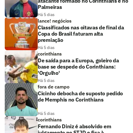
atacante formado no Corinthians e no
Palmeiras
Há 5 dias
lance! negócios
Classificados nas oitavas de final da
Copa do Brasil faturam alta
premiação
Há 5 dias
corinthians
De saída para a Europa, goleiro da
base se despede do Corinthians:
'Orgulho'
Há 5 dias
fora de campo
Cicinho debocha de suposto pedido
de Memphis no Corinthians
Há 5 dias
corinthians
Fernando Diniz é absolvido em
julgamento no STJD e fica à