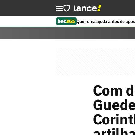
Quer uma ajuda antes de apos
Com d
Guedes
Corint
artilh