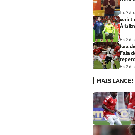
Há 2 dia
corint
Árbitr
Há 2 dia
fora d
Fala d
reper
Há 2 dia
MAIS LANCE!