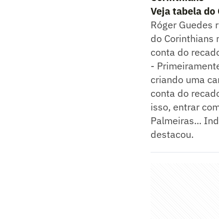
Veja tabela do
Róger Guedes r
do Corinthians 
conta do recado
- Primeiramente
criando uma car
conta do recado
isso, entrar c
Palmeiras... In
destacou.