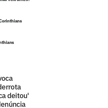
 Corinthians
nthians
voca
derrota
ca deitou'
denúncia