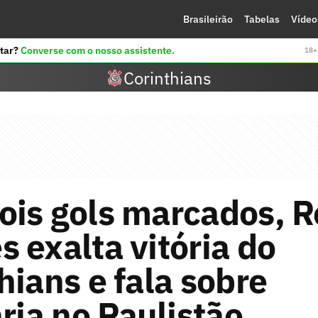
Brasileirão
Tabelas
Vídeo
tar?
Converse com o nosso assistente.
18+ 
Corinthians
ois gols marcados, R
 exalta vitória do
hians e fala sobre
aria no Paulistão