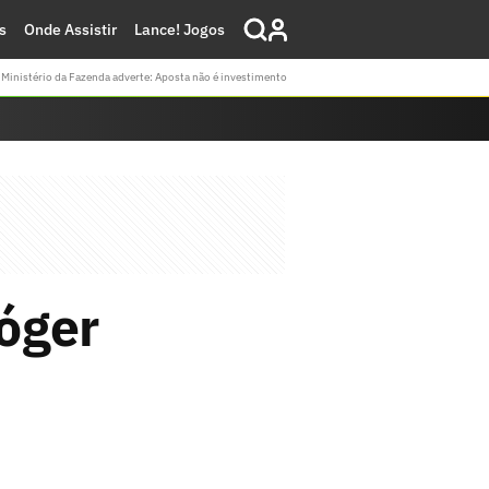
s
Onde Assistir
Lance! Jogos
Ministério da Fazenda adverte: Aposta não é investimento
óger