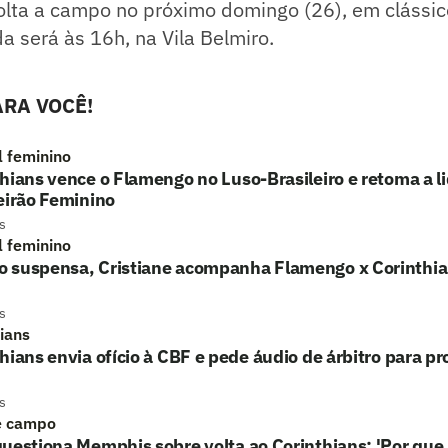
olta a campo no próximo domingo (26), em clássic
da será às 16h, na Vila Belmiro.
RA VOCÊ!
l feminino
hians vence o Flamengo no Luso-Brasileiro e retoma a l
eirão Feminino
s
l feminino
 suspensa, Cristiane acompanha Flamengo x Corinthi
s
hians
hians envia ofício à CBF e pede áudio de árbitro para p
s
e campo
uestiona Memphis sobre volta ao Corinthians: 'Por que 