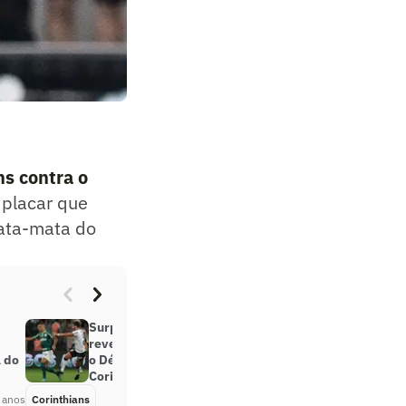
ns contra o
o placar que
mata-mata do
Surpresa de Lázaro, Giuliano
revela preparação inusitada para
 do
o Dérbi e elogia postura do
Corinthians
 anos
Corinthians
Há 3 anos