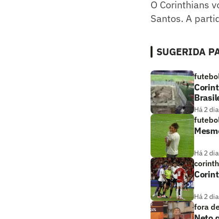
O Corinthians v
Santos. A parti
SUGERIDA PA
futebo
Corint
Brasil
Há 2 dia
futebo
Mesmo
Há 2 dia
corint
Corint
Há 2 dia
fora d
Neto q