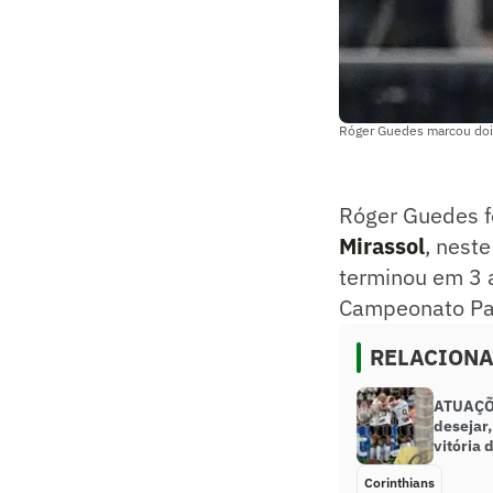
Róger Guedes marcou dois 
Róger Guedes 
Mirassol
, neste
terminou em 3 
Campeonato Pau
RELACION
ATUAÇÕE
desejar
vitória 
Corinthians