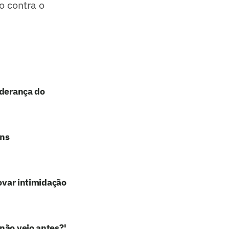
o contra o
iderança do
ans
rovar intimidação
não veio antes?'