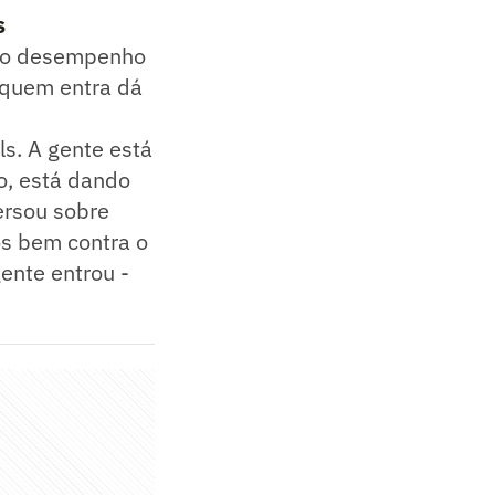
s
u o desempenho
'quem entra dá
ls. A gente está
o, está dando
ersou sobre
s bem contra o
ente entrou -