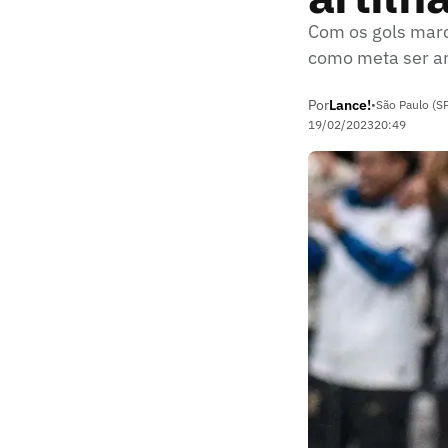
Com os gols marca
como meta ser art
Por
Lance!
•
São Paulo (S
19/02/2023
20:49