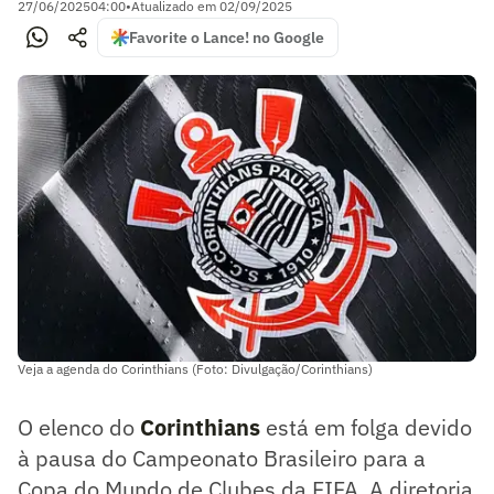
27/06/2025
04:00
•
Atualizado em
02/09/2025
Favorite o Lance! no Google
Veja a agenda do Corinthians (Foto: Divulgação/Corinthians)
O elenco do
Corinthians
está em folga devido
à pausa do Campeonato Brasileiro para a
Copa do Mundo de Clubes da FIFA. A diretoria