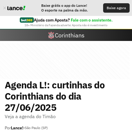
Baixe grátis o app do Lance!
Baixe agora
O esporte na palma da mão.
Ajuda com Aposta?
Fale com o assistente.
18+ Ministério da Fazenda adverte: Aposta não é investimento
Corinthians
Agenda L!: curtinhas do
Corinthians do dia
27/06/2025
Veja a agenda do Timão
Por
Lance!
•
São Paulo (SP)