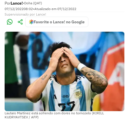
Por
Lance!
•
Doha (QAT)
07/12/2022
08:02
•
Atualizado em
07/12/2022
Supervisionado
por
Lance!
Favorite o Lance! no Google
Lautaro Martínez está sofrendo com dores no tornozelo (KIRILL
KUDRYAVTSEV / AFP)