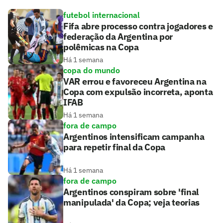
futebol internacional
Fifa abre processo contra jogadores e
federação da Argentina por
polêmicas na Copa
Há 1 semana
copa do mundo
VAR errou e favoreceu Argentina na
Copa com expulsão incorreta, aponta
IFAB
Há 1 semana
fora de campo
Argentinos intensificam campanha
para repetir final da Copa
Há 1 semana
fora de campo
Argentinos conspiram sobre 'final
manipulada' da Copa; veja teorias