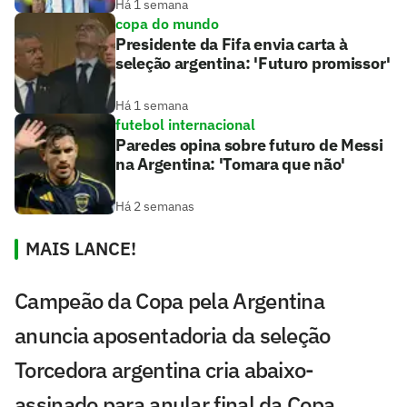
Há 1 semana
copa do mundo
Presidente da Fifa envia carta à
seleção argentina: 'Futuro promissor'
Há 1 semana
futebol internacional
Paredes opina sobre futuro de Messi
na Argentina: 'Tomara que não'
Há 2 semanas
MAIS LANCE!
Campeão da Copa pela Argentina
anuncia aposentadoria da seleção
Torcedora argentina cria abaixo-
assinado para anular final da Copa