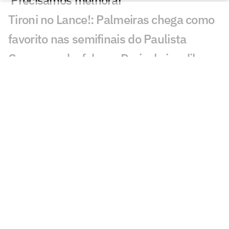
'Precisamos melhorar'
Tironi no Lance!: Palmeiras chega como
favorito nas semifinais do Paulista
Com novo desfalque, Dorival vive dilema
entre Paulistão e Campeonato Brasileiro
André Silva treina com elenco do São
Paulo em reapresentação
Hugo Souza se solidariza com árbitra
alvo de fala machista de jogador do
Bragantino
Hugo Souza é hostilizado por torcedores
da Portuguesa: 'Passa fome, vai cortar