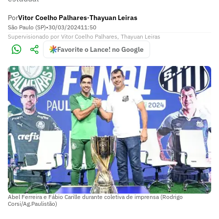
Por
Vitor Coelho Palhares
Thayuan Leiras
•
São Paulo (SP)
•
30/03/2024
11:50
Supervisionado
por
Vitor Coelho Palhares
,
Thayuan Leiras
Favorite o Lance! no Google
Abel Ferreira e Fábio Carille durante coletiva de imprensa (Rodrigo
Corsi/Ag.Paulistão)