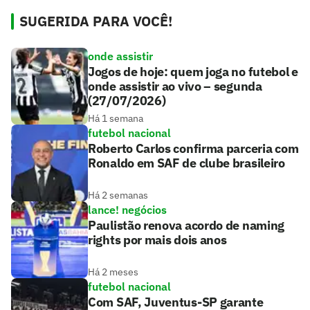
SUGERIDA PARA VOCÊ!
onde assistir
Jogos de hoje: quem joga no futebol e
onde assistir ao vivo – segunda
(27/07/2026)
Há 1 semana
futebol nacional
Roberto Carlos confirma parceria com
Ronaldo em SAF de clube brasileiro
Há 2 semanas
lance! negócios
Paulistão renova acordo de naming
rights por mais dois anos
Há 2 meses
futebol nacional
Com SAF, Juventus-SP garante