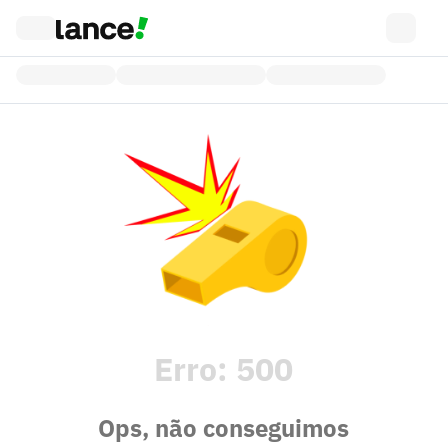
Erro:
500
Ops, não conseguimos