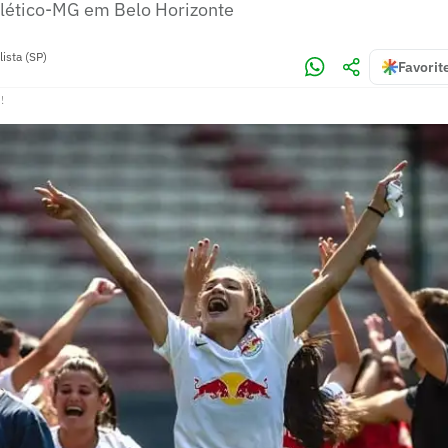
tlético-MG em Belo Horizonte
ista (SP)
Favorit
!