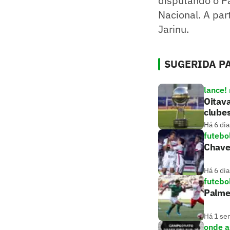
disputando o Pa
Nacional. A par
Jarinu.
SUGERIDA PA
lance!
Oitava
clube
Há 6 dia
futebo
Chavea
Há 6 dia
futebo
Palmei
Há 1 se
onde as