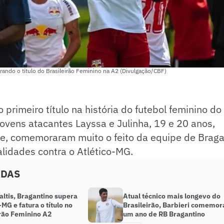
ando o título do Brasileirão Feminino na A2 (Divulgação/CBF)
 primeiro título na história do futebol feminino do
jovens atacantes Layssa e Julinha, 19 e 20 anos,
e, comemoraram muito o feito da equipe de Braga
lidades contra o Atlético-MG.
ADAS
ltis, Bragantino supera
Atual técnico mais longevo do
-MG e fatura o título no
Brasileirão, Barbieri comemor
irão Feminino A2
um ano de RB Bragantino