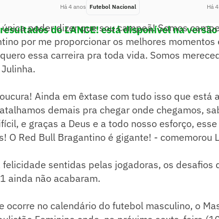
Há 4 anos
Futebol Nacional
Há 4
 única poder dizer que sou campeã! Somos campe
 resultados do LANCE! está disponível na versão
ntino por me proporcionar os melhores momentos 
 quero essa carreira pra toda vida. Somos merece
 Julinha.
 loucura! Ainda em êxtase com tudo isso que está
Batalhamos demais pra chegar onde chegamos, s
fícil, e graças a Deus e a todo nosso esforço, esse 
 O Red Bull Bragantino é gigante! - comemorou 
 felicidade sentidas pelas jogadoras, os desafios
1 ainda não acabaram.
e ocorre no calendário do futebol masculino, o Ma