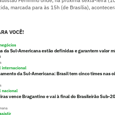
ulistão Feminino onde, na próxima sexta-feira (10
tida, marcada para às 15h (de Brasília), acontece
RA VOCÊ!
 negócios
s da Sul-Americana estão definidas e garantem valor mi
s
s
l internacional
mento da Sul-Americana: Brasil tem cinco times nas o
s
l nacional
ras vence Bragantino e vai à final do Brasileirão Sub-2
mana
sistir