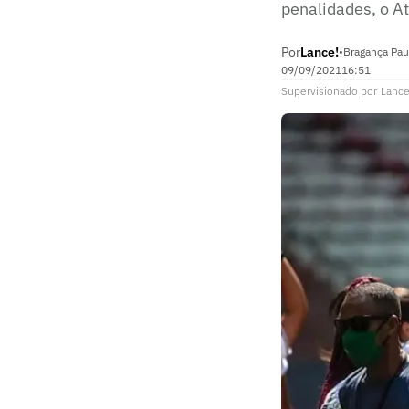
penalidades, o A
Por
Lance!
•
Bragança Paul
09/09/2021
16:51
Supervisionado
por
Lance