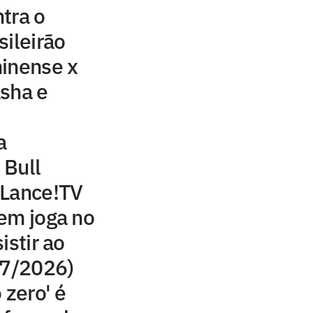
tra o
sileirão
minense x
sha e
a
 Bull
 Lance!TV
em joga no
istir ao
07/2026)
 zero' é