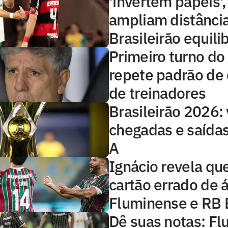
'invertem papéis'
ampliam distânci
Brasileirão equili
Primeiro turno do 
repete padrão de
de treinadores
Brasileirão 2026: 
chegadas e saídas
A
Ignácio revela qu
cartão errado de 
Fluminense e RB 
Dê suas notas: F