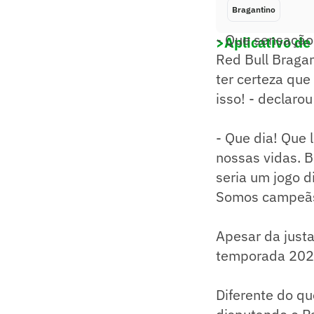
Bragantino
- Que sensação
>Aplicativo de
Red Bull Braga
ter certeza que
isso! - declarou
- Que dia! Que
nossas vidas. 
seria um jogo di
Somos campeãs!
Apesar da justa
temporada 202
Diferente do qu