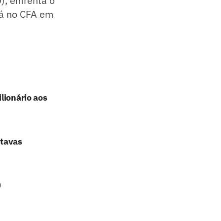
), enfrenta o
rá no CFA em
lionário aos
itavas
0