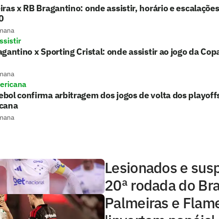
ras x RB Bragantino: onde assistir, horário e escalações
0
mana
sistir
gantino x Sporting Cristal: onde assistir ao jogo da Co
mana
ericana
ol confirma arbitragem dos jogos de volta dos playoff
cana
mana
Lesionados e sus
20ª rodada do Bra
Palmeiras e Flam