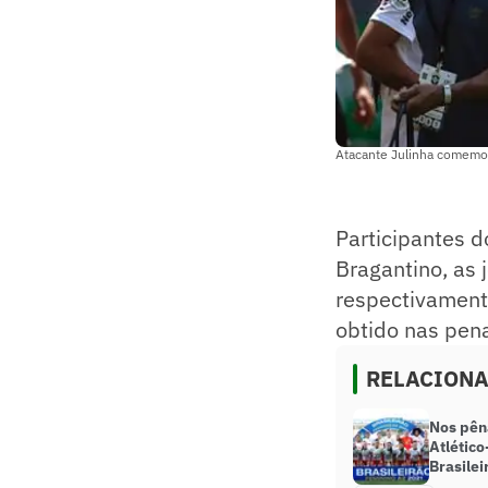
Atacante Julinha comemor
Participantes do
Bragantino, as 
respectivament
obtido nas pena
RELACION
Nos pêna
Atlético
Brasile