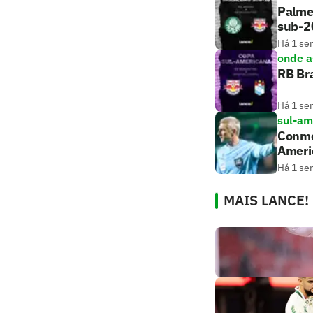
Palmei
sub-2
Há 1 se
onde as
RB Bra
Há 1 se
sul-am
Conmeb
Ameri
Há 1 se
MAIS LANCE!