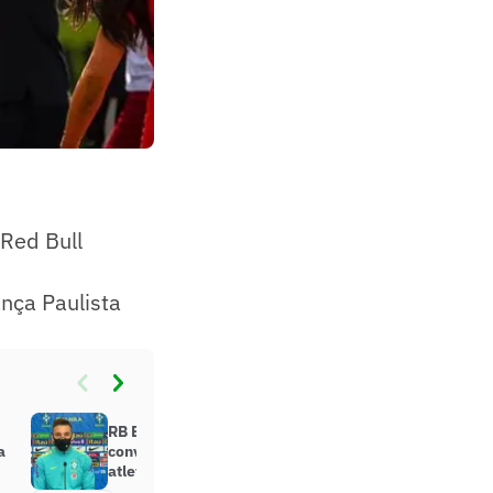
 Red Bull
nça Paulista
RB Bragantino tem dois jogadores
a
convocados: saiba quais são os
atletas mais valiosos da equipe