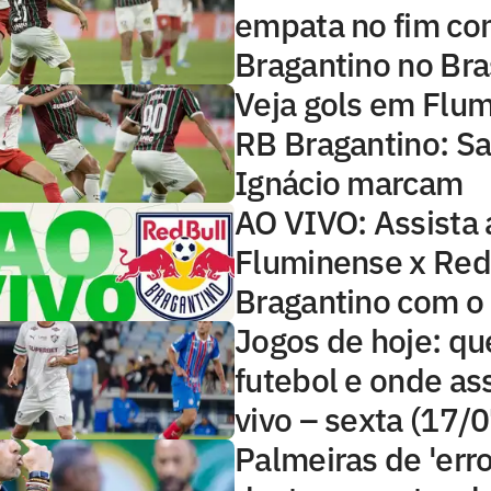
empata no fim con
Bragantino no Bra
Veja gols em Flu
RB Bragantino: Sa
Ignácio marcam
AO VIVO: Assista 
Fluminense x Red
Bragantino com o
Jogos de hoje: qu
futebol e onde ass
vivo – sexta (17/
Palmeiras de 'erro