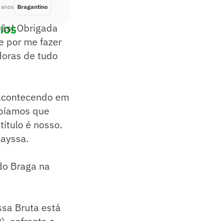
 anos
Bragantino
Há 4 anos
ãs! Obrigada
 iOS
e por me fazer
doras de tudo
 acontecendo em
abíamos que
título é nosso.
Layssa.
 do Braga na
ssa Bruta está