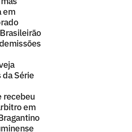
, mas
a em
brado
Brasileirão
 demissões
veja
 da Série
e recebeu
árbitro em
Bragantino
luminense