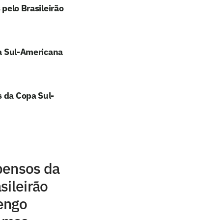
 pelo Brasileirão
pa Sul-Americana
s da Copa Sul-
pensos da
sileirão
engo