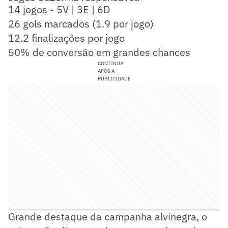
14 jogos - 5V | 3E | 6D
26 gols marcados (1.9 por jogo)
12.2 finalizações por jogo
50% de conversão em grandes chances
CONTINUA
APÓS A
PUBLICIDADE
Grande destaque da campanha alvinegra, o