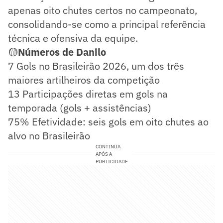
apenas oito chutes certos no campeonato,
consolidando-se como a principal referência
técnica e ofensiva da equipe.
🟡
Números de
Danilo
7 Gols no Brasileirão 2026, um dos três
maiores artilheiros da competição
13 Participações diretas em gols na
temporada (gols + assistências)
75% Efetividade: seis gols em oito chutes ao
alvo no Brasileirão
CONTINUA
APÓS A
PUBLICIDADE