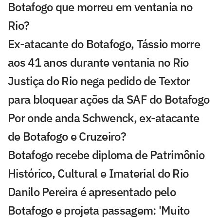
Botafogo que morreu em ventania no
Rio?
Ex-atacante do Botafogo, Tássio morre
aos 41 anos durante ventania no Rio
Justiça do Rio nega pedido de Textor
para bloquear ações da SAF do Botafogo
Por onde anda Schwenck, ex-atacante
de Botafogo e Cruzeiro?
Botafogo recebe diploma de Patrimônio
Histórico, Cultural e Imaterial do Rio
Danilo Pereira é apresentado pelo
Botafogo e projeta passagem: 'Muito