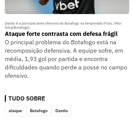
Danilo é a principal arma ofensiva do Botafogo na temporada (Foto: Vítor
Silva/Botafogo)
Ataque forte contrasta com defesa frágil
O principal problema do Botafogo está na
recomposição defensiva. A equipe sofre, em
média, 1,93 gol por partida e encontra
dificuldades quando perde a posse no campo
ofensivo.
TUDO SOBRE
ataque
Botafogo
Danilo