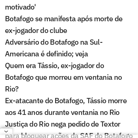
motivado'
Botafogo se manifesta após morte de
ex-jogador do clube
Adversário do Botafogo na Sul-
Americana é definido; veja
Quem era Tássio, ex-jogador do
Botafogo que morreu em ventania no
Rio?
Ex-atacante do Botafogo, Tássio morre
aos 41 anos durante ventania no Rio
Justiça do Rio nega pedido de Textor
para bloquear ações da SAF do Botafogo