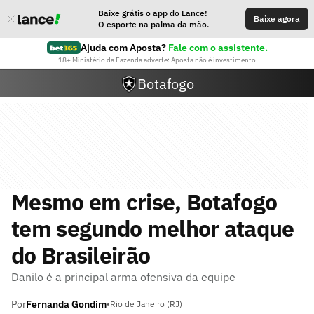
Baixe grátis o app do Lance!
Baixe agora
O esporte na palma da mão.
Ajuda com Aposta?
Fale com o assistente.
18+ Ministério da Fazenda adverte: Aposta não é investimento
Botafogo
Mesmo em crise, Botafogo
tem segundo melhor ataque
do Brasileirão
Danilo é a principal arma ofensiva da equipe
Por
Fernanda Gondim
•
Rio de Janeiro (RJ)