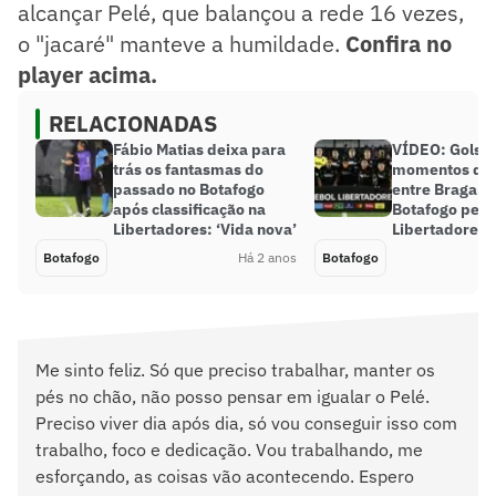
alcançar Pelé, que balançou a rede 16 vezes,
o "jacaré" manteve a humildade.
Confira no
player acima.
RELACIONADAS
Fábio Matias deixa para
VÍDEO: Gols e
trás os fantasmas do
momentos do
passado no Botafogo
entre Bragant
após classificação na
Botafogo pela
Libertadores: ‘Vida nova’
Libertadores
Botafogo
Há 2 anos
Botafogo
Me sinto feliz. Só que preciso trabalhar, manter os
pés no chão, não posso pensar em igualar o Pelé.
Preciso viver dia após dia, só vou conseguir isso com
trabalho, foco e dedicação. Vou trabalhando, me
esforçando, as coisas vão acontecendo. Espero