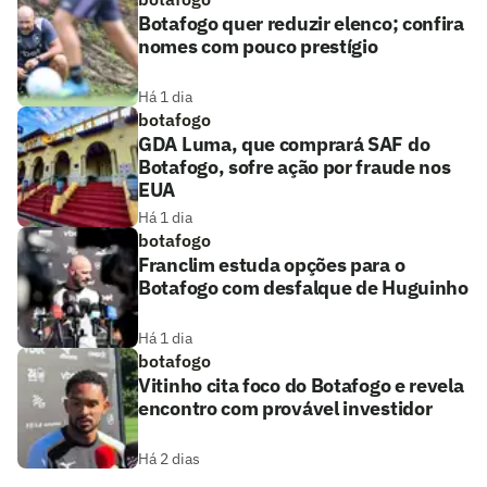
Botafogo quer reduzir elenco; confira
nomes com pouco prestígio
Há 1 dia
botafogo
GDA Luma, que comprará SAF do
Botafogo, sofre ação por fraude nos
EUA
Há 1 dia
botafogo
Franclim estuda opções para o
Botafogo com desfalque de Huguinho
Há 1 dia
botafogo
Vitinho cita foco do Botafogo e revela
encontro com provável investidor
Há 2 dias