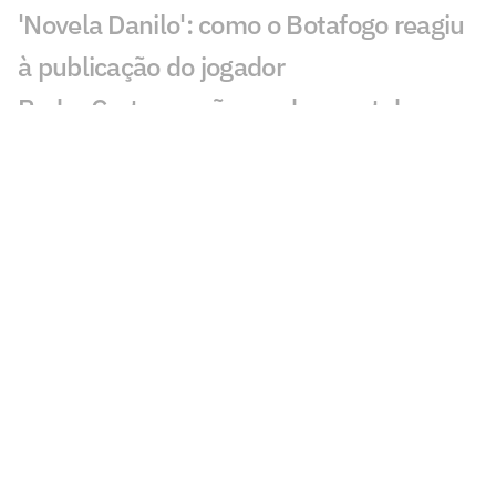
'Novela Danilo': como o Botafogo reagiu
à publicação do jogador
Pedro Certezas não perdoa post de
Danilo, do Botafogo: 'Rala'
Fala de Danilo sobre negociação com
Palmeiras viraliza: 'Está certo'
Leila Pereira se manifesta sobre fim das
negociações com Botafogo por Danilo
Danilo comenta negociação frustrada
com Palmeiras e faz pedido ao Botafogo
Torcida do Palmeiras reage à entrada de
Danilo em Botafogo x Vitória