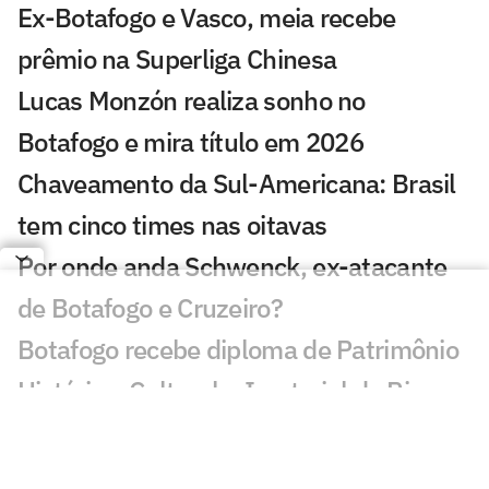
Ex-Botafogo e Vasco, meia recebe
prêmio na Superliga Chinesa
Lucas Monzón realiza sonho no
Botafogo e mira título em 2026
Chaveamento da Sul-Americana: Brasil
tem cinco times nas oitavas
Por onde anda Schwenck, ex-atacante
de Botafogo e Cruzeiro?
Botafogo recebe diploma de Patrimônio
Histórico, Cultural e Imaterial do Rio
Danilo Pereira é apresentado pelo
Botafogo e projeta passagem: 'Muito