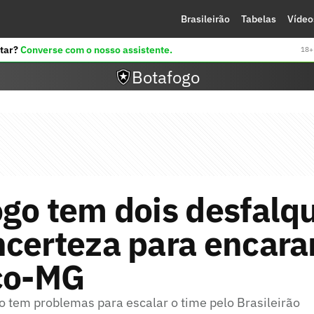
Brasileirão
Tabelas
Vídeo
tar?
Converse com o nosso assistente.
18+ 
Botafogo
go tem dois desfalq
certeza para encara
ico-MG
o tem problemas para escalar o time pelo Brasileirão