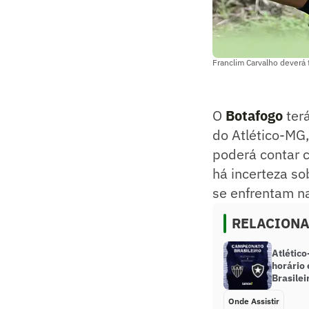
Franclim Carvalho deverá 
O
Botafogo
terá
do Atlético-MG,
poderá contar c
há incerteza so
se enfrentam na
RELACION
Atlético
horário 
Brasilei
Onde Assistir