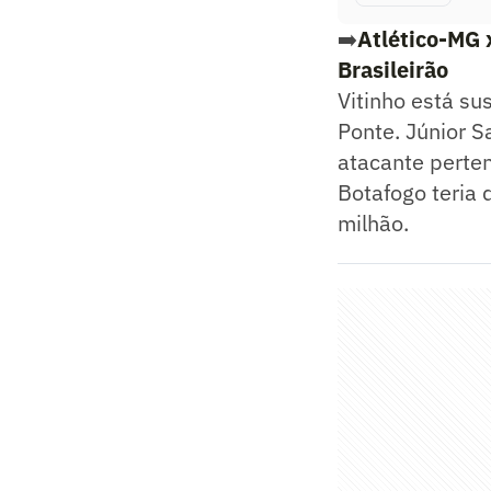
➡️
Atlético-MG x
Brasileirão
Vitinho está su
Ponte. Júnior S
atacante perten
Botafogo teria 
milhão.