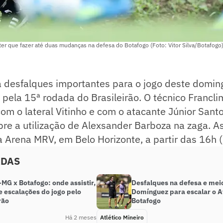
ter que fazer até duas mudanças na defesa do Botafogo (Foto: Vitor Silva/Botafogo
 desfalques importantes para o jogo deste doming
 pela 15ª rodada do Brasileirão. O técnico Francl
om o lateral Vitinho e com o atacante Júnior Santo
bre a utilização de Alexsander Barboza na zaga. 
 Arena MRV, em Belo Horizonte, a partir das 16h (d
ADAS
-MG x Botafogo: onde assistir,
Desfalques na defesa e mei
e escalações do jogo pelo
Domínguez para escalar o A
rão
Botafogo
Há 2 meses
Atlético Mineiro