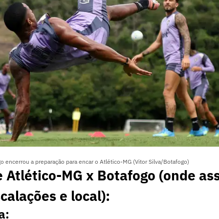
o encerrou a preparação para encar o Atlético-MG (Vitor Silva/Botafogo)
 Atlético-MG x Botafogo (onde assi
calações e local):
a: