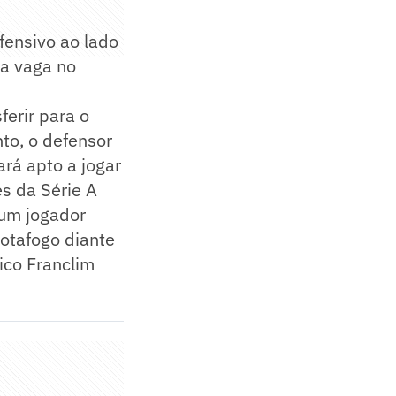
ofensivo ao lado
ma vaga no
ferir para o
nto, o defensor
rá apto a jogar
es da Série A
gum jogador
Botafogo diante
ico Franclim