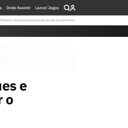
s
Onde Assistir
Lance! Jogos
Ministério da Fazenda adverte: Aposta não é investimento
ues e
r o