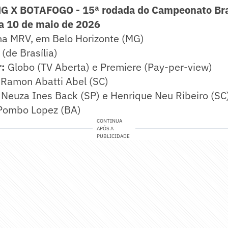
 X BOTAFOGO - 15ª rodada do Campeonato Bra
a 10 de maio de 2026
a MRV, em Belo Horizonte (MG)
(de Brasília)
r:
Globo (TV Aberta) e Premiere (Pay-per-view)
Ramon Abatti Abel (SC)
Neuza Ines Back (SP) e Henrique Neu Ribeiro (SC
Pombo Lopez (BA)
CONTINUA
APÓS A
PUBLICIDADE