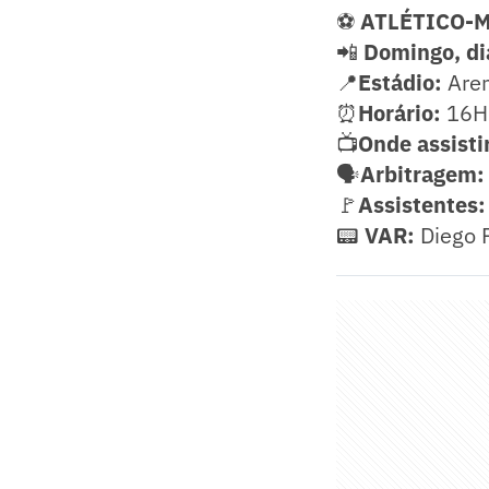
⚽
ATLÉTICO-MG
📲
Domingo, di
📍
Estádio:
Aren
⏰
Horário:
16H 
📺
Onde assisti
🗣️
Arbitragem:
🚩
Assistentes:
📟
VAR:
Diego 