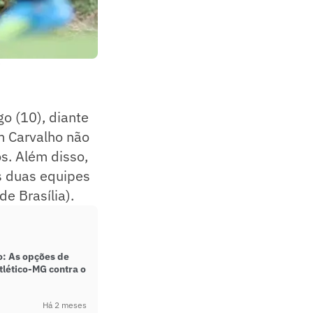
)
o (10), diante
im Carvalho não
s. Além disso,
As duas equipes
e Brasília).
o: As opções de
tlético-MG contra o
Há 2 meses