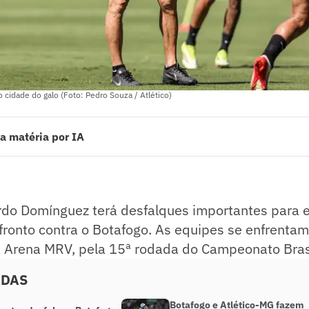
cidade do galo (Foto: Pedro Souza / Atlético)
a matéria por IA
 Domínguez terá desfalques importantes para escalar o Atlético no conf
pes se enfrentam neste domingo (10), às 16h, na Arena MRV, pela 15ª r
leiro.
ado pelo jornalista!
rdo Domínguez terá desfalques importantes para e
fronto contra o Botafogo. As equipes se enfrenta
a Arena MRV, pela 15ª rodada do Campeonato Brasi
ADAS
Botafogo e Atlético-MG fazem