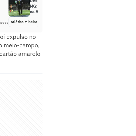
Despedida de Hulk do Atlético-
MG: Confira detalhes da cerimônia
na Arena MRV
Atlético Mineiro
Há 2 meses
meses
oi expulso no
no meio-campo,
 cartão amarelo