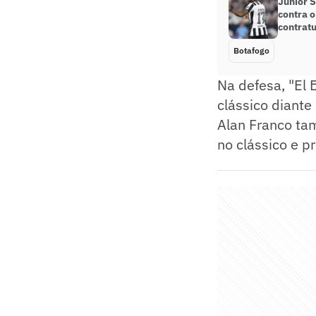
Júnior S
contra o
contratu
Botafogo
Na defesa, "El 
clássico diant
Alan Franco tam
no clássico e p