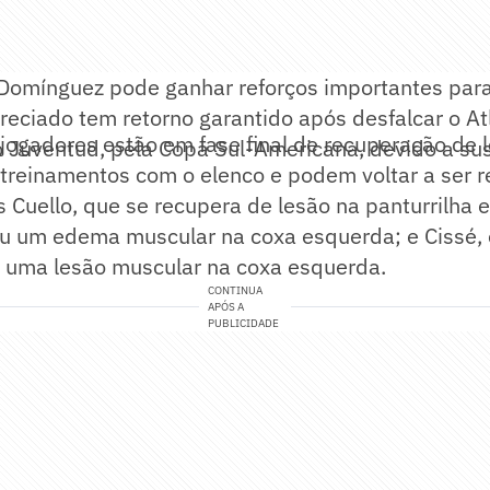
 Domínguez pode ganhar reforços importantes para
 Preciado tem retorno garantido após desfalcar o At
 jogadores estão em fase final de recuperação de l
o Juventud, pela Copa Sul-Americana, devido a su
treinamentos com o elenco e podem voltar a ser r
 Cuello, que se recupera de lesão na panturrilha 
ou um edema muscular na coxa esquerda; e Cissé,
 uma lesão muscular na coxa esquerda.
CONTINUA
APÓS A
PUBLICIDADE