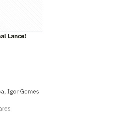
al Lance!
pa, Igor Gomes
ares