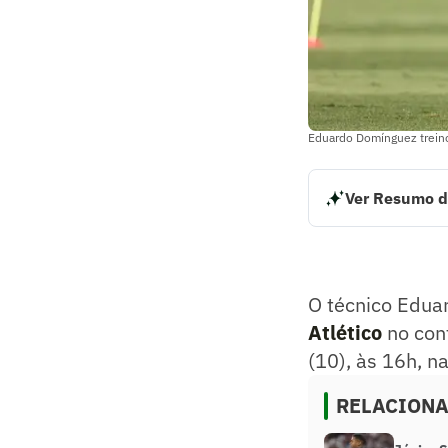
Eduardo Domínguez treino 
Ver Resumo d
O técnico Eduardo
Botafogo. As equi
Campeonato Brasi
Resumo supervision
O técnico Edua
Atlético
no con
(10), às 16h, n
RELACION