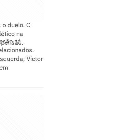
 o duelo. O
lético na
esão, já
spensão.
elacionados.
esquerda; Victor
 em