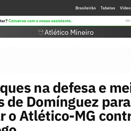
Brasileirão
Tabelas
Vídeo
tar?
Converse com o nosso assistente.
18+ 
Atlético Mineiro
ques na defesa e me
s de Domínguez para
r o Atlético-MG cont
ogo