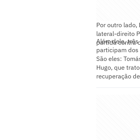
Por outro lado,
lateral-direito
Além dele, três
partida contra 
participam dos 
São eles: Tomás
Hugo, que trat
recuperação de