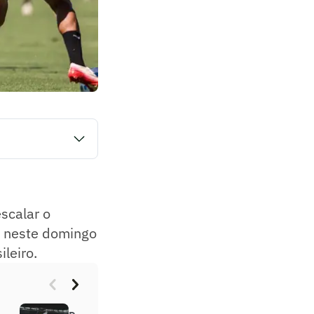
ronto contra o
odada do
scalar o
m neste domingo
leiro.