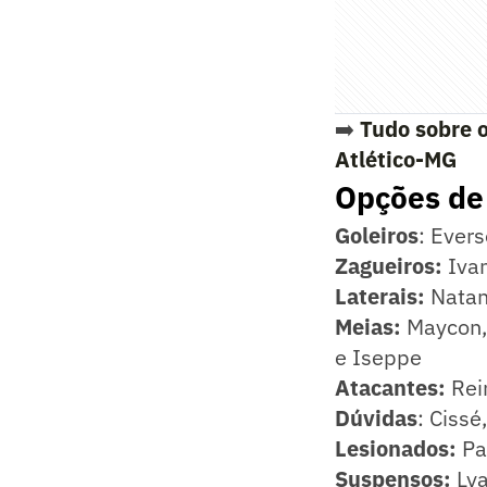
➡️
Tudo sobre o
Atlético-MG
Opções de
Goleiros
: Evers
Zagueiros:
Ivan
Laterais:
Natana
Meias:
Maycon, 
e Iseppe
Atacantes:
Rein
Dúvidas
: Cissé
Lesionados:
Pat
Suspensos:
Lya