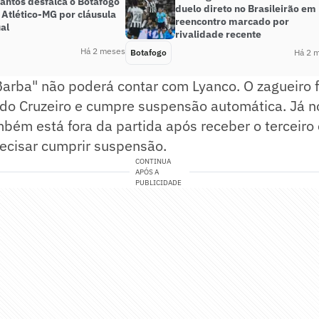
antos desfalca o Botafogo
duelo direto no Brasileirão em
 Atlético-MG por cláusula
reencontro marcado por
al
rivalidade recente
Há 2 meses
Botafogo
Há 2 
Barba" não poderá contar com Lyanco. O zagueiro f
e do Cruzeiro e cumpre suspensão automática. Já 
bém está fora da partida após receber o terceiro
recisar cumprir suspensão.
CONTINUA
APÓS A
PUBLICIDADE