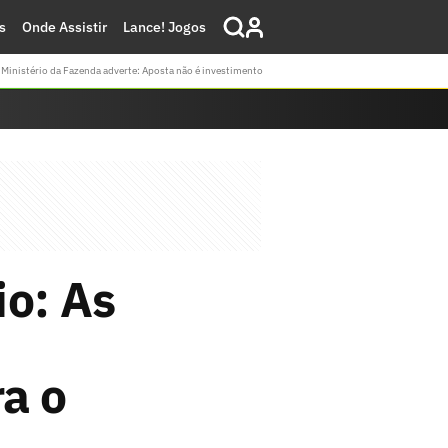
s
Onde Assistir
Lance! Jogos
Ministério da Fazenda adverte: Aposta não é investimento
io: As
ra o