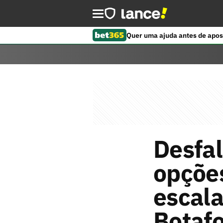
Quer uma ajuda antes de apos
Desfal
opçõe
escala
Botaf