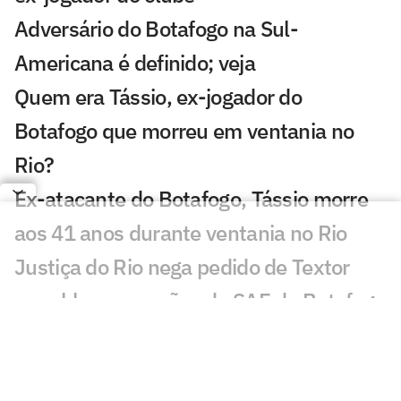
Adversário do Botafogo na Sul-
Americana é definido; veja
Quem era Tássio, ex-jogador do
Botafogo que morreu em ventania no
Rio?
Ex-atacante do Botafogo, Tássio morre
aos 41 anos durante ventania no Rio
Justiça do Rio nega pedido de Textor
para bloquear ações da SAF do Botafogo
Joia do Botafogo, Miguel Caldas
completa 18 anos em alta na base e