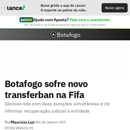
Baixe grátis o app do Lance!
Baixe agora
O esporte na palma da mão.
Ajuda com Aposta?
Fale com o assistente.
18+ Ministério da Fazenda adverte: Aposta não é investimento
Botafogo
Botafogo sofre novo
transferban na Fifa
Glorioso lida com duas punições simultâneas e irá
informar recuperação judicial à entidade
Por
Mauricio Luz
•
Rio de Janeiro (RJ)
07/05/2026
21:49