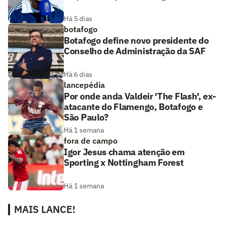
Há 5 dias
botafogo
Botafogo define novo presidente do
Conselho de Administração da SAF
Há 6 dias
lancepédia
Por onde anda Valdeir 'The Flash', ex-
atacante do Flamengo, Botafogo e
São Paulo?
Há 1 semana
fora de campo
Igor Jesus chama atenção em
Sporting x Nottingham Forest
Há 1 semana
MAIS LANCE!