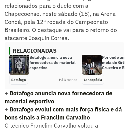
relacionados para o duelo com a
Chapecoense, neste sábado (18), na Arena
Condá, pela 12ª rodada do Campeonato
Brasileiro. O destaque vai para o retorno do
atacante Joaquín Correa.
RELACIONADAS
Botafogo anuncia nova
Por onde anda
fornecedora de material
meia de Grêm
esportivo
Cruzeiro e Bo
Botafogo
Há 3 meses
Lancepédia
+
Botafogo anuncia nova fornecedora de
material esportivo
+
Botafogo evolui com mais força física e dá
bons sinais a Franclim Carvalho
O técnico Franclim Carvalho voltou a