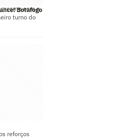
a, mesmo com o
Lance! Botafogo
eiro turno do
os reforços