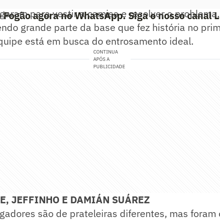
egaram para vestir a camisa e resolver o problem
o Fogão agora no WhatsApp. Siga o nosso canal 
do grande parte da base que fez história no prim
equipe está em busca do entrosamento ideal.
CONTINUA
APÓS A
PUBLICIDADE
E, JEFFINHO E DAMIÁN SUÁREZ
ogadores são de prateleiras diferentes, mas foram 