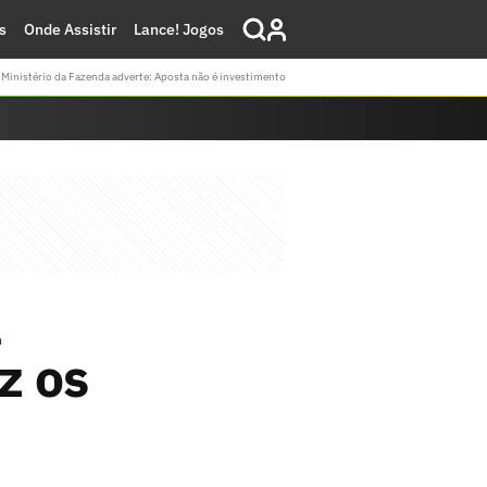
s
Onde Assistir
Lance! Jogos
Ministério da Fazenda adverte: Aposta não é investimento
a
z os