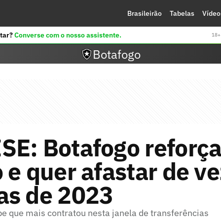
Brasileirão
Tabelas
Vídeo
tar?
Converse com o nosso assistente.
18+ 
Botafogo
SE: Botafogo reforç
 e quer afastar de ve
as de 2023
be que mais contratou nesta janela de transferências