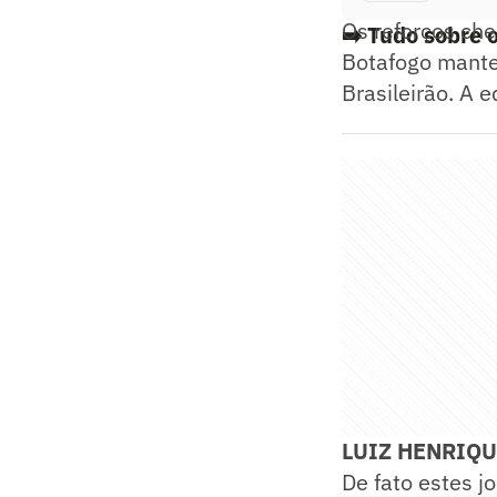
Os reforços ch
➡️ Tudo sobre 
Botafogo manten
Brasileirão. A 
LUIZ HENRIQU
De fato estes j