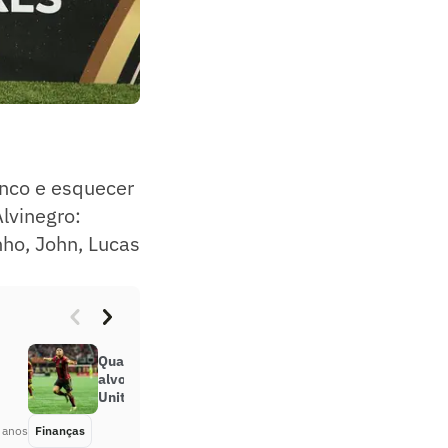
enco e esquecer
lvinegro:
ho, John, Lucas
Qual é o salário de Thiago Almada,
alvo do Botafogo, no Atlanta
United?
 anos
Finanças
Há 2 anos