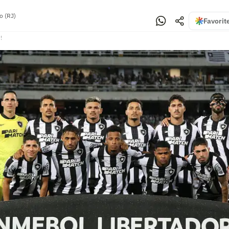
o (RJ)
Favorit
!