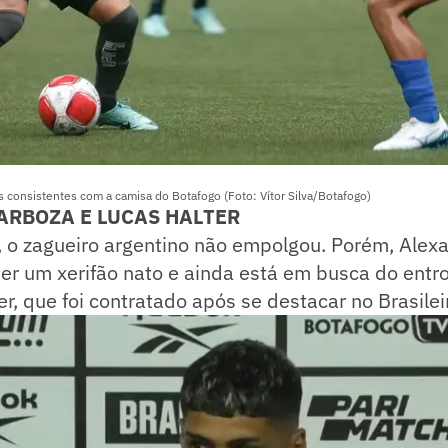
as consistentes com a camisa do Botafogo (Foto: Vítor Silva/Botafogo)
ARBOZA E LUCAS HALTER
 o zagueiro argentino não empolgou. Porém, Alex
er um xerifão nato e ainda está em busca do entr
r, que foi contratado após se destacar no Brasile