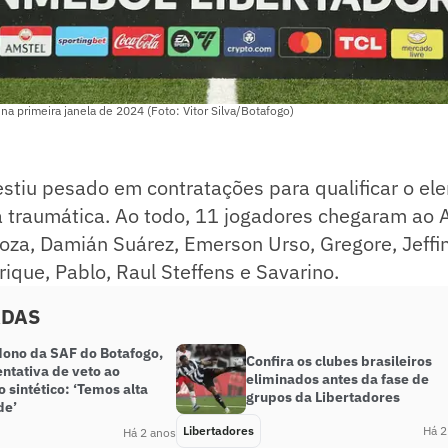
na primeira janela de 2024 (Foto: Vitor Silva/Botafogo)
stiu pesado em contratações para qualificar o el
traumática. Ao todo, 11 jogadores chegaram ao A
za, Damián Suárez, Emerson Urso, Gregore, Jeffin
rique, Pablo, Raul Steffens e Savarino.
ADAS
 dono da SAF do Botafogo,
Confira os clubes brasileiros
tentativa de veto ao
eliminados antes da fase de
sintético: ‘Temos alta
grupos da Libertadores
de’
Libertadores
Há 2
Há 2 anos