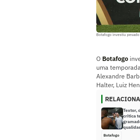
Botafogo investiu pesado 
O
Botafogo
inve
uma temporada 
Alexandre Barbo
Halter, Luiz Hen
RELACION
Textor,
critica 
gramado 
qualida
Botafogo