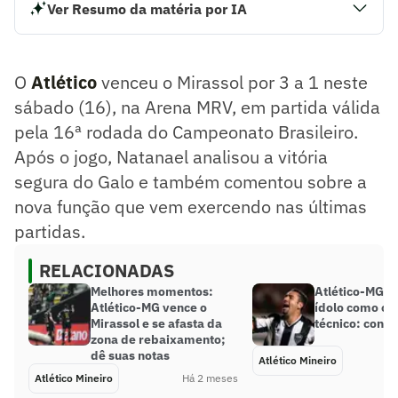
Ver Resumo da matéria por IA
O Atlético venceu o Mirassol por 3 a 1 neste sábado (16),
na Arena MRV, em partida válida pela 16ª rodada do
Campeonato Brasileiro. Após o jogo, Natanael analisou a
O
Atlético
venceu o Mirassol por 3 a 1 neste
vitória segura do Galo e também comentou sobre a nova
função que vem exercendo nas últimas partidas.
sábado (16), na Arena MRV, em partida válida
Resumo supervisionado pelo jornalista!
pela 16ª rodada do Campeonato Brasileiro.
Após o jogo, Natanael analisou a vitória
segura do Galo e também comentou sobre a
nova função que vem exercendo nas últimas
partidas.
RELACIONADAS
Melhores momentos:
Atlético-MG a
Atlético-MG vence o
ídolo como c
Mirassol e se afasta da
técnico: confi
zona de rebaixamento;
dê suas notas
Atlético Mineiro
Atlético Mineiro
Há 2 meses