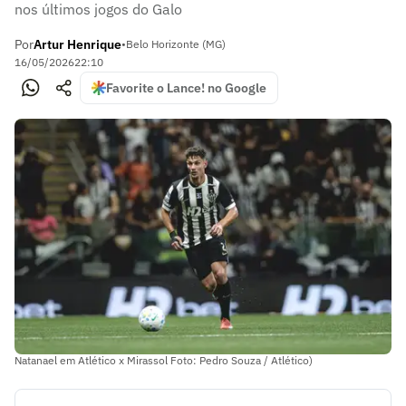
nos últimos jogos do Galo
Por
Artur Henrique
•
Belo Horizonte (MG)
16/05/2026
22:10
Favorite o Lance! no Google
Natanael em Atlético x Mirassol Foto: Pedro Souza / Atlético)