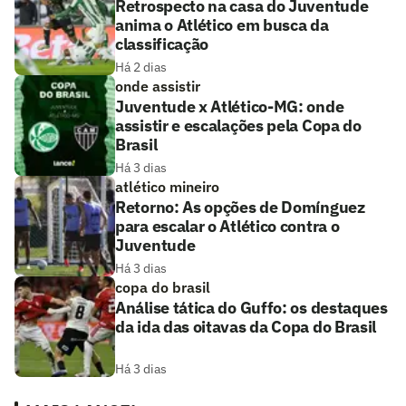
Retrospecto na casa do Juventude
anima o Atlético em busca da
classificação
Há 2 dias
onde assistir
Juventude x Atlético-MG: onde
assistir e escalações pela Copa do
Brasil
Há 3 dias
atlético mineiro
Retorno: As opções de Domínguez
para escalar o Atlético contra o
Juventude
Há 3 dias
copa do brasil
Análise tática do Guffo: os destaques
da ida das oitavas da Copa do Brasil
Há 3 dias