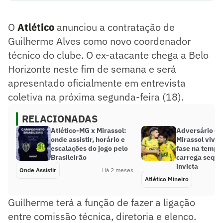
como novo coordenador técnico do clube. O ex-atacante
chega a Belo Horizonte neste fim de semana e será
O
Atlético
anunciou a contratação de
apresentado oficialmente em entrevista coletiva na
próxima segunda-feira (18).
Guilherme Alves como novo coordenador
Resumo supervisionado pelo jornalista!
técnico do clube. O ex-atacante chega a Belo
Horizonte neste fim de semana e será
apresentado oficialmente em entrevista
coletiva na próxima segunda-feira (18).
RELACIONADAS
Atlético-MG x Mirassol:
Adversário do 
onde assistir, horário e
Mirassol vive
escalações do jogo pelo
fase na tempo
Brasileirão
carrega sequê
invicta
Onde Assistir
Há 2 meses
Atlético Mineiro
Guilherme terá a função de fazer a ligação
entre comissão técnica, diretoria e elenco.