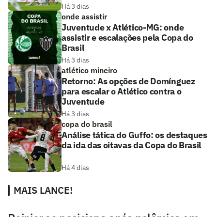
Há 3 dias
onde assistir
Juventude x Atlético-MG: onde
assistir e escalações pela Copa do
Brasil
Há 3 dias
atlético mineiro
Retorno: As opções de Domínguez
para escalar o Atlético contra o
Juventude
Há 3 dias
copa do brasil
Análise tática do Guffo: os destaques
da ida das oitavas da Copa do Brasil
Há 4 dias
MAIS LANCE!