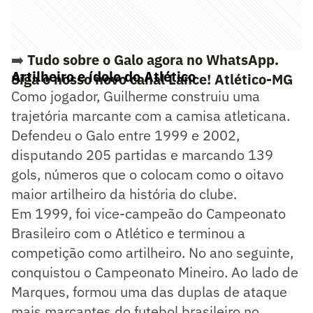
➡️
Tudo sobre o Galo agora no WhatsApp.
Artilheiro e ídolo do Atlético
Siga o nosso novo canal Lance! Atlético-MG
Como jogador, Guilherme construiu uma
trajetória marcante com a camisa atleticana.
Defendeu o Galo entre 1999 e 2002,
disputando 205 partidas e marcando 139
gols, números que o colocam como o oitavo
maior artilheiro da história do clube.
Em 1999, foi vice-campeão do Campeonato
Brasileiro com o Atlético e terminou a
competição como artilheiro. No ano seguinte,
conquistou o Campeonato Mineiro. Ao lado de
Marques, formou uma das duplas de ataque
mais marcantes do futebol brasileiro no