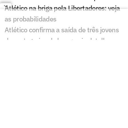
Atlético na briga pela Libertadores: veja
as probabilidades
Atlético confirma a saída de três jovens
das categorias de base: veja detalhes
Atlético ganha 'respiro' antes de duelos
decisivos na Copa do Brasil: veja
programação
Atlético mantém ação de ingressos
gratuitos contra o Juventude: veja
preços e onde comprar
Após derrota do Palmeiras, Vitor Roque
posta vídeo 'respondendo' Lyanco