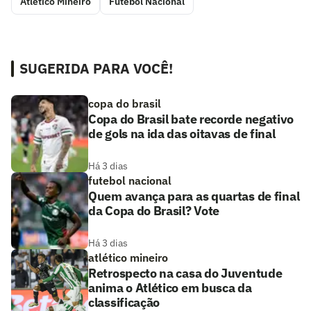
Atlético Mineiro
Futebol Nacional
SUGERIDA PARA VOCÊ!
copa do brasil
Copa do Brasil bate recorde negativo
de gols na ida das oitavas de final
Há 3 dias
futebol nacional
Quem avança para as quartas de final
da Copa do Brasil? Vote
Há 3 dias
atlético mineiro
Retrospecto na casa do Juventude
anima o Atlético em busca da
classificação