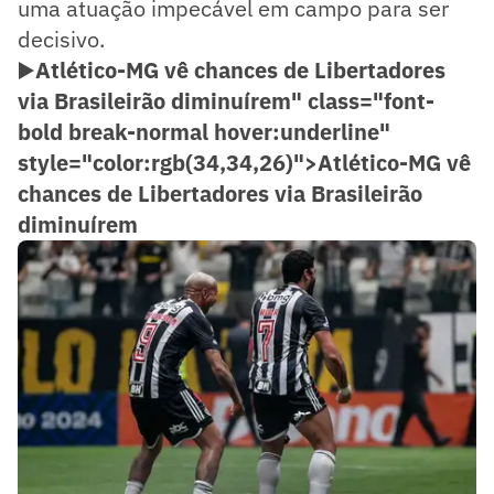
uma atuação impecável em campo para ser
decisivo.
▶️
Atlético-MG vê chances de Libertadores
via Brasileirão diminuírem" class="font-
bold break-normal hover:underline"
style="color:rgb(34,34,26)">
Atlético
-MG vê
chances de Libertadores via Brasileirão
diminuírem