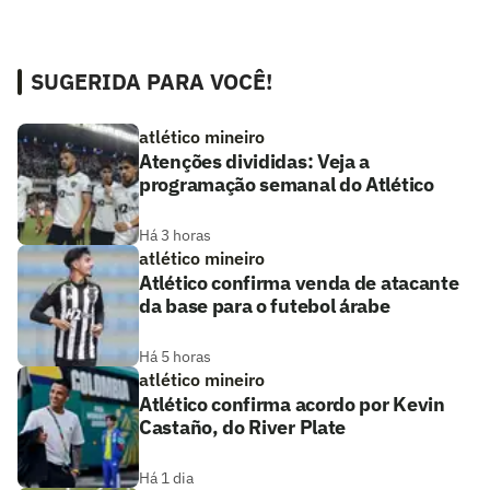
SUGERIDA PARA VOCÊ!
atlético mineiro
Atenções divididas: Veja a
programação semanal do Atlético
Há 3 horas
atlético mineiro
Atlético confirma venda de atacante
da base para o futebol árabe
Há 5 horas
atlético mineiro
Atlético confirma acordo por Kevin
Castaño, do River Plate
Há 1 dia