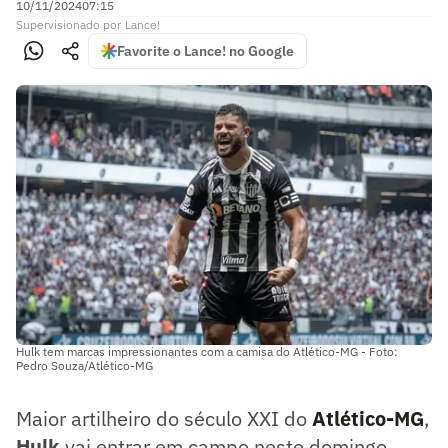
10/11/2024
07:15
Supervisionado
por
Lance!
Favorite o Lance! no Google
Hulk tem marcas impressionantes com a camisa do Atlético-MG - Foto:
Pedro Souza/Atlético-MG
Maior artilheiro do século XXI do
Atlético-MG
,
Hulk
vai entrar em campo neste domingo