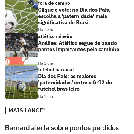
fora de campo
Clique e vote: no Dia dos Pais,
escolha a 'paternidade' mais
significativa do Brasil
Há 1 dia
atlético mineiro
Análise: Atlético segue deixando
pontos importantes pelo caminho
Há 1 dia
futebol nacional
Dia dos Pais: as maiores
'paternidades' entre o G-12 do
futebol brasileiro
Há 1 dia
MAIS LANCE!
Bernard alerta sobre pontos perdidos