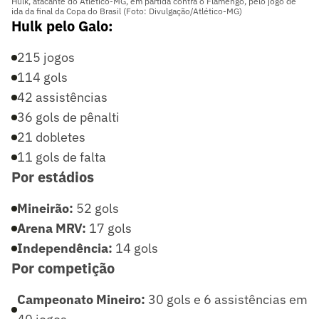
Hulk, atacante do Atlético-MG, em partida contra o Flamengo, pelo jogo de
ida da final da Copa do Brasil (Foto: Divulgação/Atlético-MG)
Hulk pelo Galo:
215 jogos
114 gols
42 assistências
36 gols de pênalti
21
dobletes
11 gols de falta
Por estádios
Mineirão:
52 gols
Arena MRV:
17 gols
Independência:
14 gols
Por competição
Campeonato Mineiro:
30 gols e 6 assistências em