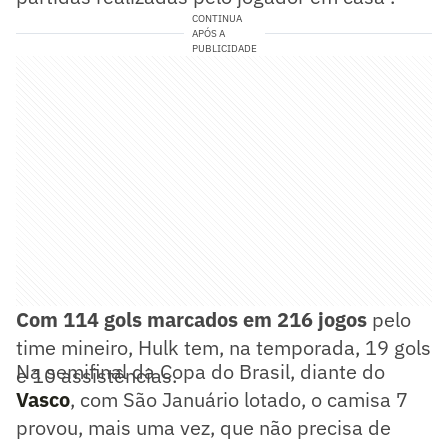
CONTINUA
APÓS A
PUBLICIDADE
Com 114 gols marcados em 216 jogos
pelo
time mineiro, Hulk tem, na temporada, 19 gols
Na semifinal da Copa do Brasil, diante do
e 10 assistências.
Vasco
, com São Januário lotado, o camisa 7
provou, mais uma vez, que não precisa de