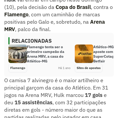
(10), pela decisão da
Copa do Brasil
, contra o
Flamengo
, com um caminhão de marcas
positivas pelo Galo e, sobretudo, na
Arena
MRV
, palco da final.
RELACIONADAS
Flamengo tenta ser o
Atlético-MG x
primeiro campeão da
aposte com
Arena MRV, a casa do
SuperCotaçõe
Atlético-MG
Betfair
Flamengo
Há 1 ano
Sites de apostas
O camisa 7 alvinegro é o maior artilheiro e
principal garçom da casa do Atlético. Em 31
jogos na Arena MRV, Hulk marcou
17 gols
e
deu
15 assistências
, com 32 participações
diretas em gols - número maior do que as
partidas realizadas pelo jogador em casa .