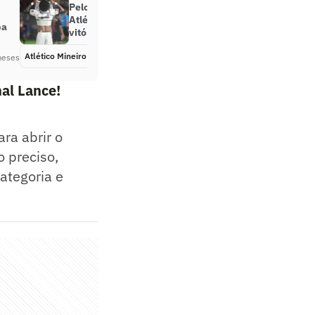
Pelo quarto ano consecutivo
Atlético-MG inicia Brasileirão sem
ba
vitória nas duas primeiras rodadas
Atlético Mineiro
Há 5 meses
meses
al Lance!
ra abrir o
o preciso,
ategoria e