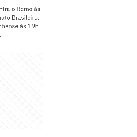
ontra o Remo às
to Brasileiro.
ombense às 19h
.