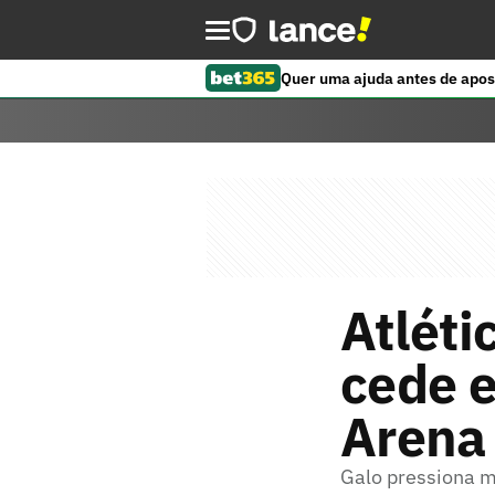
Quer uma ajuda antes de apos
Atléti
cede e
Arena
Galo pressiona m