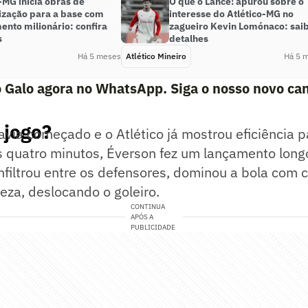
-MG inicia obras de
O que o Lance! apurou sobre o
zação para a base com
interesse do Atlético-MG no
ento milionário: confira
zagueiro Kevin Lomónaco: sai
s
detalhes
Há 5 meses
Atlético Mineiro
Há 5 
 Galo agora no WhatsApp. Siga o nosso novo can
 jogo?
avia começado e o Atlético já mostrou eficiência pa
s quatro minutos, Éverson fez um lançamento long
nfiltrou entre os defensores, dominou a bola com c
ieza, deslocando o goleiro.
CONTINUA
APÓS A
PUBLICIDADE