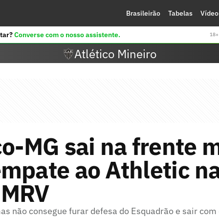
Brasileirão
Tabelas
Vídeo
tar?
Converse com o nosso assistente.
18+ 
Atlético Mineiro
co-MG sai na frente 
mpate ao Athletic n
 MRV
as não consegue furar defesa do Esquadrão e sair com o