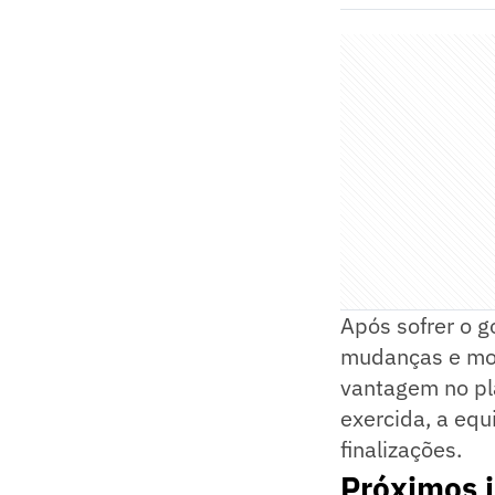
Após sofrer o 
mudanças e mon
vantagem no pla
exercida, a equ
finalizações.
Próximos j