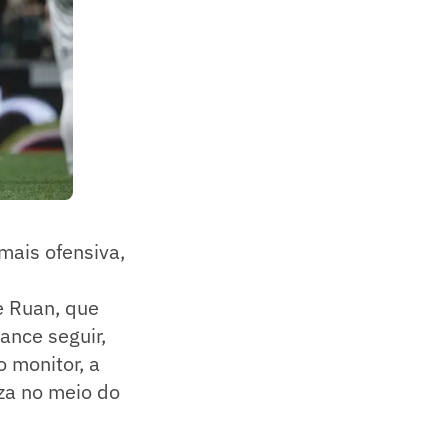
ais ofensiva,
e Ruan, que
ance seguir,
 monitor, a
za no meio do