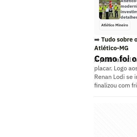
Atlético
moderni
investim
detalhe
Atlético Mineiro
➡️
Tudo sobre o
Atlético-MG
Como foi o
A partida mal h
placar. Logo ao
Renan Lodi se i
finalizou com fr