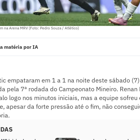
am na Arena MRV (Foto: Pedro Souza / Atlético)
a matéria por IA
c empataram em 1 a 1 na noite deste sábado (7), na Arena MRV, em partid
ato Mineiro. Renan Lodi abriu o placar para o Galo logo nos minutos ini
a segunda etapa e, apesar da forte pressão até o fim, não conseguiu tr
etic empataram em 1 a 1 na noite deste sábado (7
ado pelo jornalista!
da pela 7ª rodada do Campeonato Mineiro. Renan L
alo logo nos minutos iniciais, mas a equipe sofre
, apesar da forte pressão até o fim, não consegui
ria.
ADAS