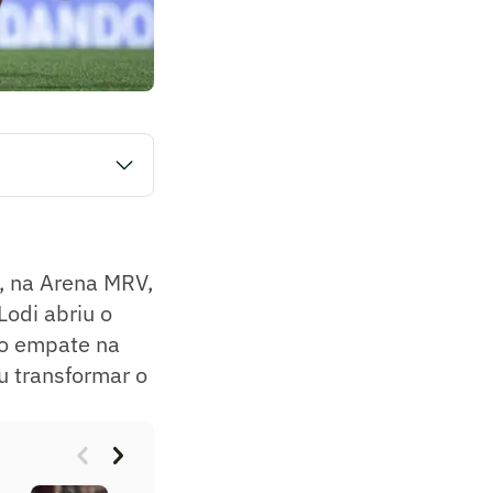
a válida pela 7ª
ciais, mas a equipe
ansformar o domínio
), na Arena MRV,
odi abriu o
u o empate na
u transformar o