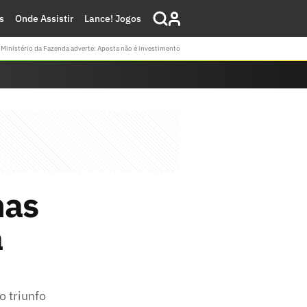
s
Onde Assistir
Lance! Jogos
Ministério da Fazenda adverte: Aposta não é investimento
mas
a
 triunfo