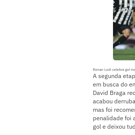
Renan Lodi celebra gol ma
A segunda etap
em busca do em
David Braga rec
acabou derruban
mas foi recomen
penalidade foi 
gol e deixou tu