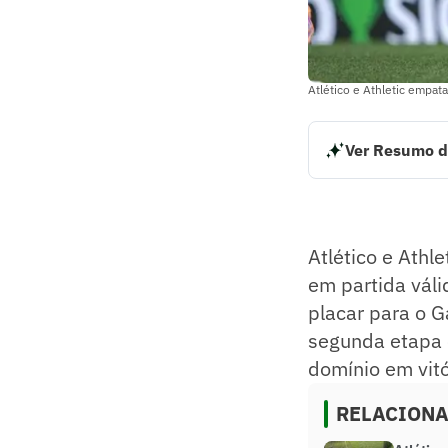
Atlético e Athletic empat
Ver Resumo d
Atlético e Athleti
rodada do Campeon
sofreu o empate n
em vitória.
Atlético e Athl
Resumo supervision
em partida váli
placar para o G
segunda etapa e
domínio em vitó
RELACION