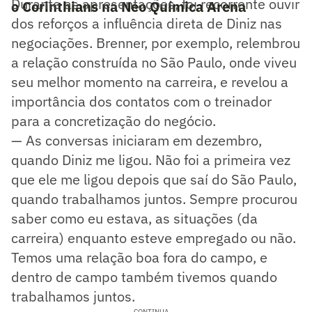
Durante as apresentações, foi recorrente ouvir
o Corinthians na Neo Química Arena
dos reforços a influência direta de Diniz nas
negociações. Brenner, por exemplo, relembrou
a relação construída no São Paulo, onde viveu
seu melhor momento na carreira, e revelou a
importância dos contatos com o treinador
para a concretização do negócio.
— As conversas iniciaram em dezembro,
quando Diniz me ligou. Não foi a primeira vez
que ele me ligou depois que saí do São Paulo,
quando trabalhamos juntos. Sempre procurou
saber como eu estava, as situações (da
carreira) enquanto esteve empregado ou não.
Temos uma relação boa fora do campo, e
dentro de campo também tivemos quando
trabalhamos juntos.
CONTINUA