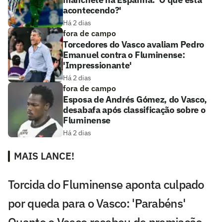
acontecendo?'
Há 2 dias
fora de campo
Torcedores do Vasco avaliam Pedro
Emanuel contra o Fluminense:
'Impressionante'
Há 2 dias
fora de campo
Esposa de Andrés Gómez, do Vasco,
desabafa após classificação sobre o
Fluminense
Há 2 dias
MAIS LANCE!
Torcida do Fluminense aponta culpado
por queda para o Vasco: 'Parabéns'
Quanto o Vasco recebeu de premiação