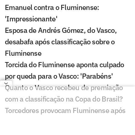
Emanuel contra o Fluminense:
'Impressionante'
Esposa de Andrés Gómez, do Vasco,
desabafa após classificação sobre o
Fluminense
Torcida do Fluminense aponta culpado
por queda para o Vasco: 'Parabéns'
Quanto o Vasco recebeu de premiação
com a classificação na Copa do Brasil?
Torcedores provocam Fluminense após
eliminação; veja memes
Jair valoriza vitória do Vasco sobre o