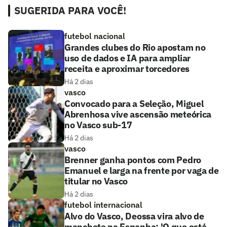
SUGERIDA PARA VOCÊ!
futebol nacional
Grandes clubes do Rio apostam no
uso de dados e IA para ampliar
receita e aproximar torcedores
Há 2 dias
vasco
Convocado para a Seleção, Miguel
Abrenhosa vive ascensão meteórica
no Vasco sub-17
Há 2 dias
vasco
Brenner ganha pontos com Pedro
Emanuel e larga na frente por vaga de
titular no Vasco
Há 2 dias
futebol internacional
Alvo do Vasco, Deossa vira alvo de
manchete na Espanha: 'O que está