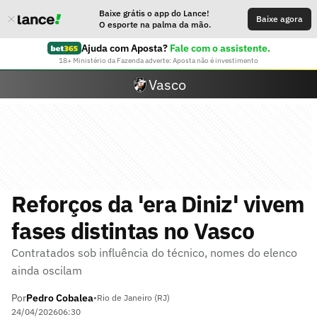
Baixe grátis o app do Lance!
Baixe agora
O esporte na palma da mão.
Ajuda com Aposta?
Fale com o assistente.
18+ Ministério da Fazenda adverte: Aposta não é investimento
Vasco
Reforços da 'era Diniz' vivem
fases distintas no Vasco
Contratados sob influência do técnico, nomes do elenco
ainda oscilam
Por
Pedro Cobalea
•
Rio de Janeiro (RJ)
24/04/2026
06:30