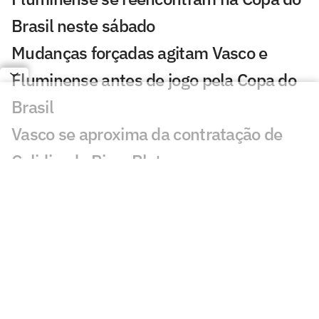
Brasil neste sábado
Mudanças forçadas agitam Vasco e
Fluminense antes de jogo pela Copa do
Brasil
Vasco se aproxima da contratação de
Colidio, do River Plate
Vasco encaminha contratação do
volante Santiago Sosa
Oitavas da Sul-Americana estão
definidas e garantem valor milionário
aos clubes