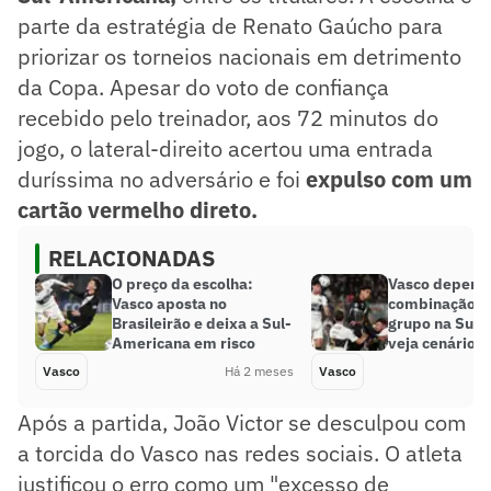
parte da estratégia de Renato Gaúcho para
priorizar os torneios nacionais em detrimento
da Copa. Apesar do voto de confiança
recebido pelo treinador, aos 72 minutos do
jogo, o lateral-direito acertou uma entrada
duríssima no adversário e foi
expulso com um
cartão vermelho direto.
RELACIONADAS
O preço da escolha:
Vasco depend
Vasco aposta no
combinação pa
Brasileirão e deixa a Sul-
grupo na Sul-
Americana em risco
veja cenários
Vasco
Há 2 meses
Vasco
Após a partida, João Victor se desculpou com
a torcida do Vasco nas redes sociais. O atleta
justificou o erro como um "excesso de