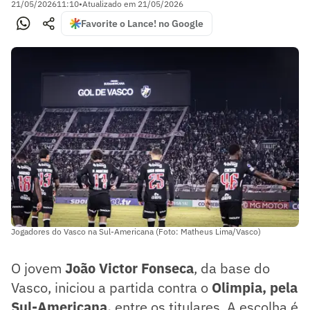
21/05/2026
11:10
•
Atualizado em
21/05/2026
Favorite o Lance! no Google
Jogadores do Vasco na Sul-Americana (Foto: Matheus Lima/Vasco)
O jovem
João Victor
Fonseca
, da base do
Vasco, iniciou a partida contra o
Olimpia, pela
Sul-Americana,
entre os titulares. A escolha é