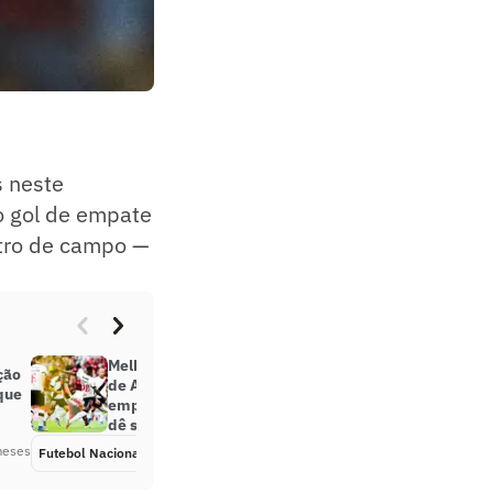
 neste
o gol de empate
ntro de campo —
Melhores momentos: sob o olhar
ção
de Ancelotti, Vasco arranca
que
empate heroico com o Flamengo;
dê suas notas
meses
Futebol Nacional
Há 3 meses