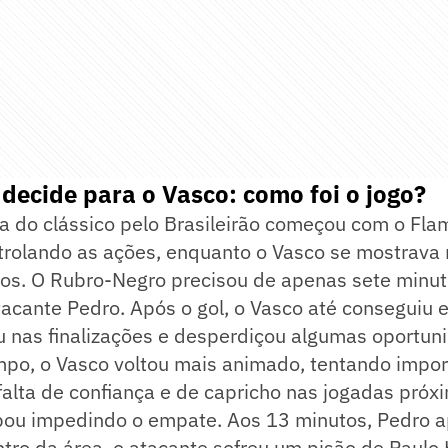
decide para o Vasco: como foi o jogo?
pa do clássico pelo Brasileirão começou com o F
trolando as ações, enquanto o Vasco se mostrava 
os. O Rubro-Negro precisou de apenas sete minuto
tacante Pedro. Após o gol, o Vasco até conseguiu e
u nas finalizações e desperdiçou algumas oportun
po, o Vasco voltou mais animado, tentando impor 
falta de confiança e de capricho nas jogadas próx
bou impedindo o empate. Aos 13 minutos, Pedro 
ro da área, o atacante sofreu um pisão de Paulo 