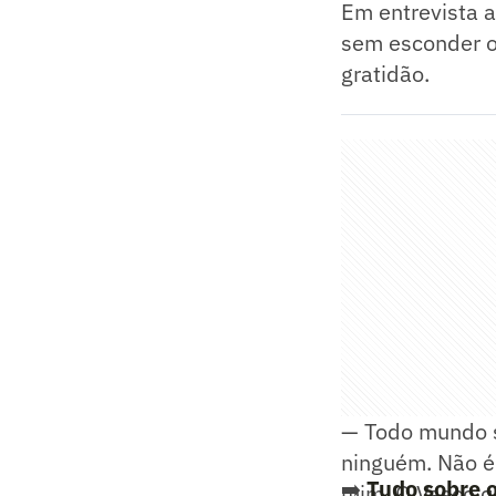
Em entrevista a
sem esconder o
gratidão.
— Todo mundo s
ninguém. Não é 
➡️
Tudo sobre o
mim. O Vasco q