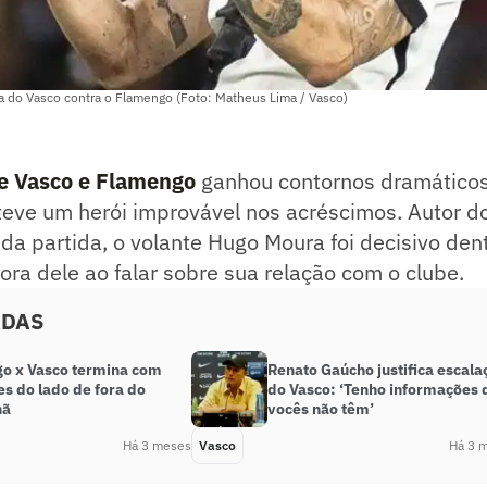
ia do Vasco contra o Flamengo (Foto: Matheus Lima / Vasco)
re Vasco e Flamengo
ganhou contornos dramáticos
teve um herói improvável nos acréscimos. Autor d
 da partida, o volante Hugo Moura foi decisivo de
ora dele ao falar sobre sua relação com o clube.
ADAS
o x Vasco termina com
Renato Gaúcho justifica escala
s do lado de fora do
do Vasco: ‘Tenho informações 
nã
vocês não têm’
Há 3 meses
Vasco
Há 3 