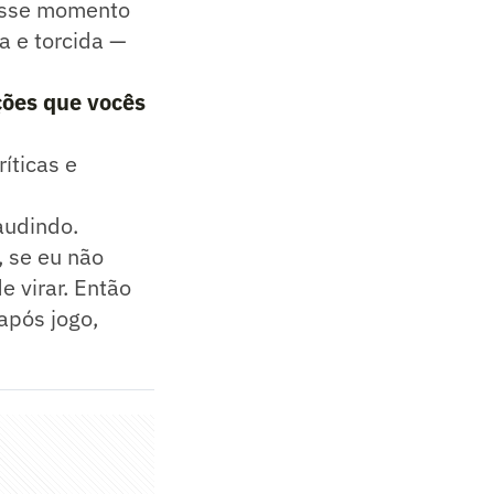
nesse momento
a e torcida —
ções que vocês
íticas e
audindo.
 se eu não
e virar. Então
após jogo,