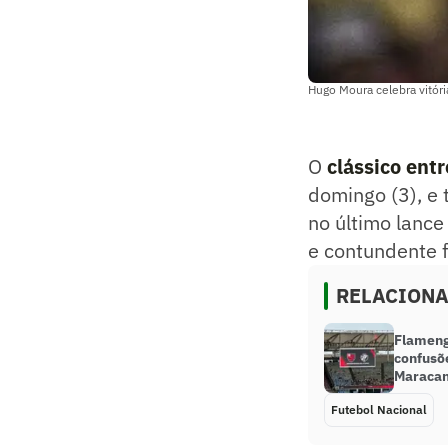
Hugo Moura celebra vitór
O
clássico ent
domingo (3), e 
no último lance
e contundente f
RELACION
Flameng
confusõe
Maraca
Futebol Nacional