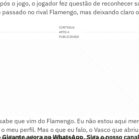
pós o jogo, o jogador fez questão de reconhecer su
 passado no rival Flamengo, mas deixando claro 
CONTINUA
APÓS A
PUBLICIDADE
abe que vim do Flamengo. Eu não estou aqui men
o meu perfil. Mas o que eu falo, o Vasco que abriu
 Gigante agora no WhatsApp. Siga o nosso canal
ue me buscou do Athletico-PR — disse.