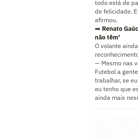
todo está de p
de felicidade. 
afirmou.
➡️
Renato Gaúch
não têm'
O volante ainda
reconhecimento
— Mesmo nas ve
Futebol a gent
trabalhar, se eu
eu tenho que es
ainda mais nes