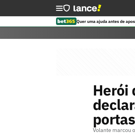
Quer uma ajuda antes de apos
Herói 
declar
portas
Volante marcou o