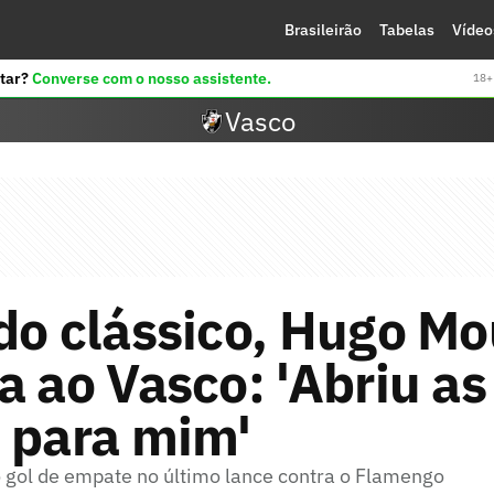
Brasileirão
Tabelas
Vídeo
tar?
Converse com o nosso assistente.
18+ 
Vasco
do clássico, Hugo Mo
a ao Vasco: 'Abriu as
 para mim'
 gol de empate no último lance contra o Flamengo