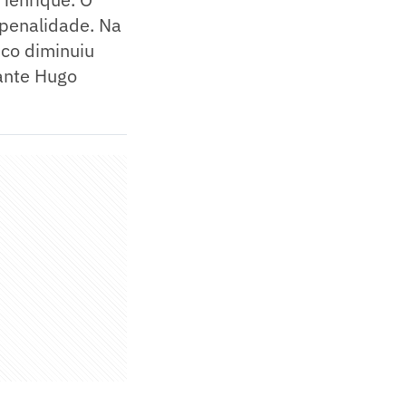
 penalidade. Na
sco diminuiu
lante Hugo