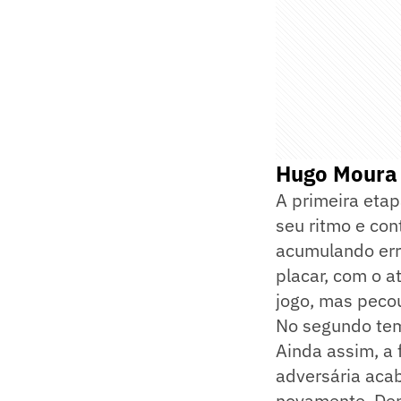
Hugo Moura 
A primeira eta
seu ritmo e con
acumulando err
placar, com o a
jogo, mas peco
No segundo tem
Ainda assim, a 
adversária aca
novamente. Dent