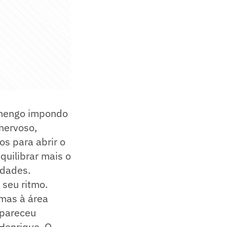
lamengo impondo
nervoso,
s para abrir o
quilibrar mais o
idades.
seu ritmo.
imas à área
apareceu
Henrique. O