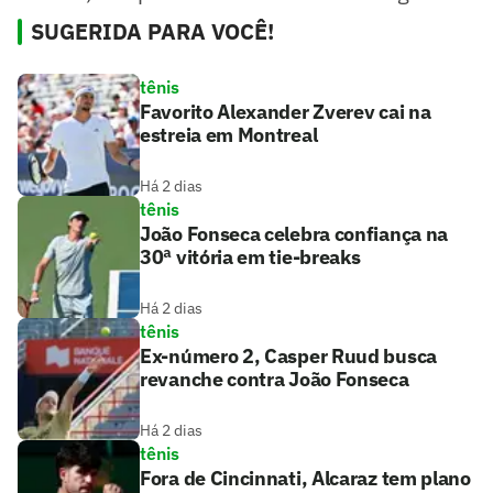
SUGERIDA PARA VOCÊ!
tênis
Favorito Alexander Zverev cai na
estreia em Montreal
Há 2 dias
tênis
João Fonseca celebra confiança na
30ª vitória em tie-breaks
Há 2 dias
tênis
Ex-número 2, Casper Ruud busca
revanche contra João Fonseca
Há 2 dias
tênis
Fora de Cincinnati, Alcaraz tem plano