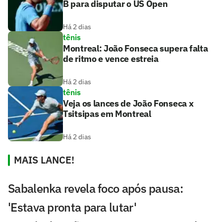
B para disputar o US Open
Há 2 dias
tênis
Montreal: João Fonseca supera falta
de ritmo e vence estreia
Há 2 dias
tênis
Veja os lances de João Fonseca x
Tsitsipas em Montreal
Há 2 dias
MAIS LANCE!
Sabalenka revela foco após pausa:
'Estava pronta para lutar'