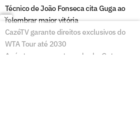
Técnico de João Fonseca cita Guga ao
relembrar maior vitória
CazéTV garante direitos exclusivos do
WTA Tour até 2030
Após ter passaporte roubado, Guto
Miguel perde torneio
Lenda americana Andre Agassi dá
conselho a João Fonseca
Após treino com João Fonseca, rival
busca pôr fim à pior fase da carreira
Após polêmicas, Roland Garros decide
dividir parte da receita com os jogadores