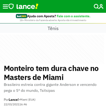
Ajuda com Aposta?
Fale com o assistente.
18+ Ministério da Fazenda adverte: Aposta não é investimento
Tênis
Monteiro tem dura chave no
Masters de Miami
Brasileiro estreia contra gigante Anderson e vencendo
pega o 5º do mundo, Tsitsipas
Por
Lance!
•
Miami (EUA)
22/03/2021
16:46