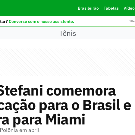
Brasileirão
Tabelas
Vídeo
tar?
Converse com o nosso assistente.
18+ 
Tênis
 Stefani comemora
ação para o Brasil e
ra para Miami
 Polônia em abril