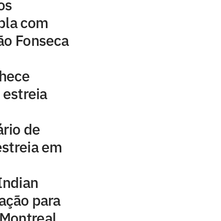
os
upla com
oão Fonseca
nhece
 estreia
ário de
estreia em
Indian
ação para
Montreal