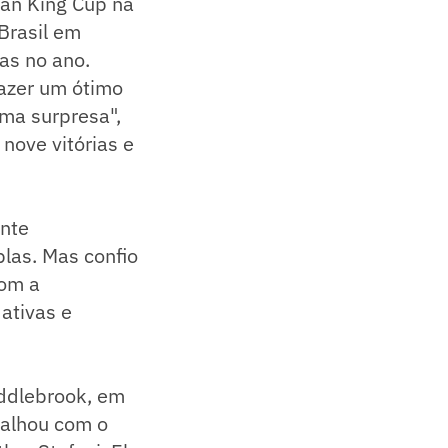
Jean King Cup na
Brasil em
as no ano.
fazer um ótimo
uma surpresa",
nove vitórias e
ante
plas. Mas confio
com a
ativas e
addlebrook, em
balhou com o