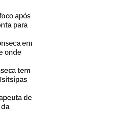
foco após
onta para
Fonseca em
 e onde
nseca tem
Tsitsipas
rapeuta de
 da