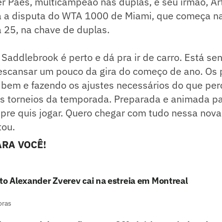
r Paes, multicampeão nas duplas, e seu irmão, Art
a a disputa do WTA 1000 de Miami, que começa n
ia 25, na chave de duplas.
Saddlebrook é perto e dá pra ir de carro. Está s
scansar um pouco da gira do começo de ano. Os 
 bem e fazendo os ajustes necessários do que p
os torneios da temporada. Preparada e animada pa
pre quis jogar. Quero chegar com tudo nessa nova
tou.
RA VOCÊ!
to Alexander Zverev cai na estreia em Montreal
oras