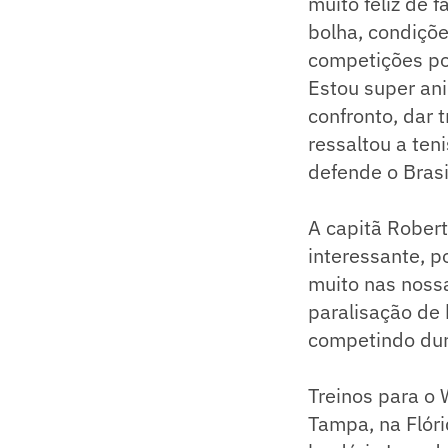
muito feliz de 
bolha, condiçõe
competições po
Estou super ani
confronto, dar 
ressaltou a ten
defende o Bras
A capitã Robert
interessante, p
muito nas noss
paralisação de 
competindo dura
Treinos para o
Tampa, na Flóri