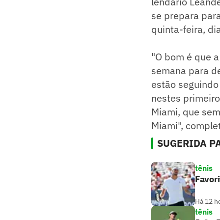
lendário Leande
se prepara par
quinta-feira, d
"O bom é que a 
semana para de
estão seguindo
nestes primeir
Miami, que sem
Miami", comple
SUGERIDA PA
tênis
Favori
Há 12 h
tênis