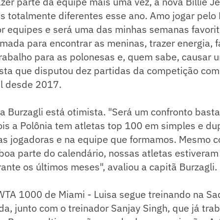
fazer parte da equipe mais uma vez, a nova Billie 
s totalmente diferentes esse ano. Amo jogar pelo 
r equipes e será uma das minhas semanas favorit
mada para encontrar as meninas, trazer energia, 
trabalho para as polonesas e, quem sabe, causar 
ista que disputou dez partidas da competição com 
il desde 2017.
a Burzagli está otimista. "Será um confronto bast
ois a Polônia tem atletas top 100 em simples e du
as jogadoras e na equipe que formamos. Mesmo 
boa parte do calendário, nossas atletas estiveram 
nte os últimos meses", avaliou a capitã Burzagli.
 WTA 1000 de Miami - Luisa segue treinando na S
da, junto com o treinador Sanjay Singh, que já tra