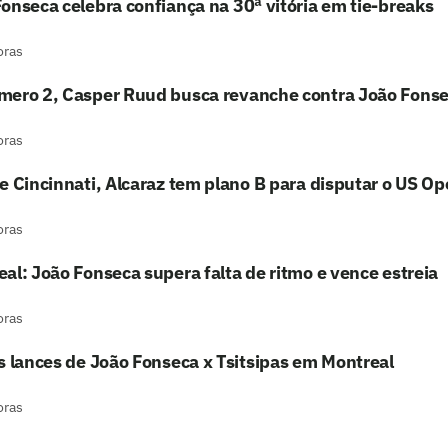
onseca celebra confiança na 30ª vitória em tie-breaks
oras
mero 2, Casper Ruud busca revanche contra João Fons
oras
e Cincinnati, Alcaraz tem plano B para disputar o US O
oras
al: João Fonseca supera falta de ritmo e vence estreia
oras
s lances de João Fonseca x Tsitsipas em Montreal
oras