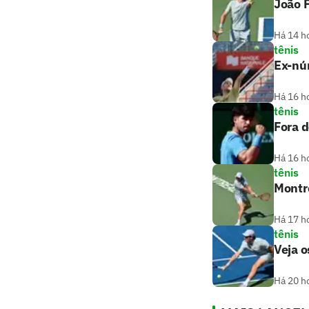
João F
Há 14 h
tênis
Ex-nú
Há 16 h
tênis
Fora d
Há 16 h
tênis
Montre
Há 17 h
tênis
Veja o
Há 20 h