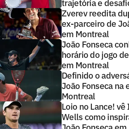
trajetória e desafi
Zverev reedita d
ex-parceiro de J
em Montreal
João Fonseca co
horário do jogo de
em Montreal
Definido o advers
João Fonseca na 
Montreal
Loio no Lance! vê 
Wells como inspir
João Fonseca em 