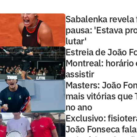
Sabalenka revela 
pausa: 'Estava pr
lutar'
Estreia de João 
Montreal: horário
assistir
Masters: João Fo
mais vitórias que 
no ano
Exclusivo: fisiote
João Fonseca fala