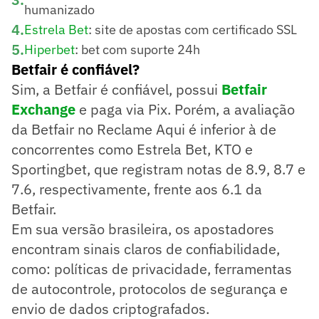
humanizado
4
.
Estrela Bet
: site de apostas com certificado SSL
5
.
Hiperbet
: bet com suporte 24h
Betfair é confiável?
Sim, a Betfair é confiável, possui
Betfair
Exchange
e paga via Pix. Porém, a avaliação
da Betfair no Reclame Aqui é inferior à de
concorrentes como Estrela Bet, KTO e
Sportingbet, que registram notas de 8.9, 8.7 e
7.6, respectivamente, frente aos 6.1 da
Betfair.
Em sua versão brasileira, os apostadores
encontram sinais claros de confiabilidade,
como: políticas de privacidade, ferramentas
de autocontrole, protocolos de segurança e
envio de dados criptografados.