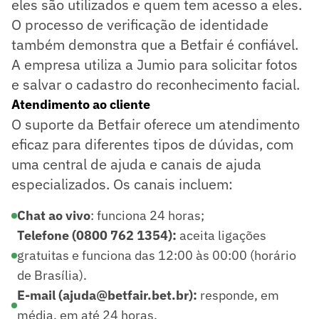
eles são utilizados e quem tem acesso a eles.
O processo de verificação de identidade
também demonstra que a Betfair é confiável.
A empresa utiliza a Jumio para solicitar fotos
e salvar o cadastro do reconhecimento facial.
Atendimento ao cliente
O suporte da Betfair oferece um atendimento
eficaz para diferentes tipos de dúvidas, com
uma central de ajuda e canais de ajuda
especializados. Os canais incluem:
Chat ao vivo
: funciona 24 horas;
Telefone (0800 762 1354):
aceita ligações
gratuitas e funciona das 12:00 às 00:00 (horário
de Brasília).
E-mail (ajuda@betfair.bet.br):
responde, em
média, em até 24 horas.