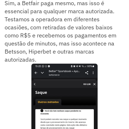
Sim, a Betfair paga mesmo, mas isso é
essencial para qualquer marca autorizada.
Testamos a operadora em diferentes
ocasiões, com retiradas de valores baixos
como R$5 e recebemos os pagamentos em
questão de minutos, mas isso acontece na
Betsson, Hiperbet e outras marcas
autorizadas.