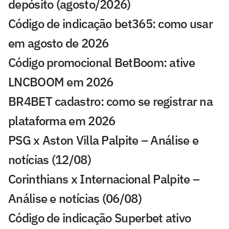
depósito (agosto/2026)
Código de indicação bet365: como usar
em agosto de 2026
Código promocional BetBoom: ative
LNCBOOM em 2026
BR4BET cadastro: como se registrar na
plataforma em 2026
PSG x Aston Villa Palpite – Análise e
notícias (12/08)
Corinthians x Internacional Palpite –
Análise e notícias (06/08)
Código de indicação Superbet ativo