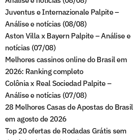
Análise e notícias (08/08)
Juventus e Internazionale Palpite –
Análise e notícias (08/08)
Aston Villa x Bayern Palpite – Análise e
notícias (07/08)
Melhores cassinos online do Brasil em
2026: Ranking completo
Colônia x Real Sociedad Palpite –
Análise e notícias (07/08)
28 Melhores Casas de Apostas do Brasil
em agosto de 2026
Top 20 ofertas de Rodadas Grátis sem