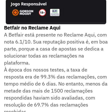
Betfair no Reclame Aqui
A Betfair está presente no Reclame Aqui, com
nota 6.1/10. Sua reputação positiva é, em boa
parte, porque a casa de apostas se dedica a
solucionar todas as reclamações na
plataforma.
À época dos nossos testes, a taxa de
resposta era de 99.3% das reclamações, com
tempo médio de 6 dias. No entanto, menos da
metade das mais de 1500 reclamações
respondidas haviam sido avaliadas, com
resolução de 69.7% das reclamações
recebidas.