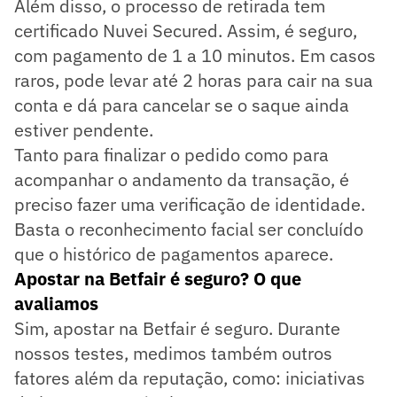
Além disso, o processo de retirada tem
certificado Nuvei Secured. Assim, é seguro,
com pagamento de 1 a 10 minutos. Em casos
raros, pode levar até 2 horas para cair na sua
conta e dá para cancelar se o saque ainda
estiver pendente.
Tanto para finalizar o pedido como para
acompanhar o andamento da transação, é
preciso fazer uma verificação de identidade.
Basta o reconhecimento facial ser concluído
que o histórico de pagamentos aparece.
Apostar na Betfair é seguro? O que
avaliamos
Sim, apostar na Betfair é seguro. Durante
nossos testes, medimos também outros
fatores além da reputação, como: iniciativas