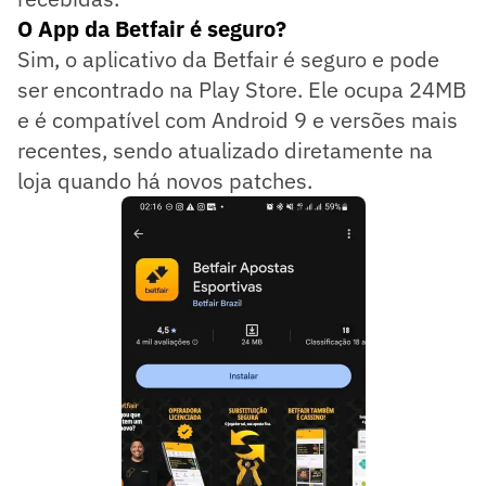
O App da Betfair é seguro?
Sim, o aplicativo da Betfair é seguro e pode
ser encontrado na Play Store. Ele ocupa 24MB
e é compatível com Android 9 e versões mais
recentes, sendo atualizado diretamente na
loja quando há novos patches.