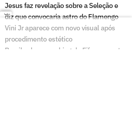
Jesus faz revelação sobre a Seleção e
diz que convocaria astro do Flamengo
Vini Jr aparece com novo visual após
procedimento estético
Brasil sobe no ranking da Fifa e encosta
nos líderes após Copa; confira
Nosso fracasso na Copa começa com a
falta de uma estratégia para o produto
futebol
Kaká desabafa sobre momento da
Seleção Brasileira: 'Sinais'
Jogadores, CBF ou Ancelotti: torcida