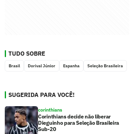
TUDO SOBRE
Brasil
Dorival Júnior
Espanha
Seleção Brasileira
SUGERIDA PARA VOCÊ!
corinthians
Corinthians decide não liberar
Dieguinho para Seleção Brasileira
Sub-20