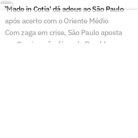
'Made in Cotia' dá adeus ao São Paulo
após acerto com o Oriente Médio
Com zaga em crise, São Paulo aposta
em Osorio e vê a fórmula Beraldo se
repetir
Mauro Cezar questiona impedimento
semiautomático em Flamengo x São
Paulo
São Paulo observa negociação de cria de
Cotia e pode lucrar com transferência
Dorival Júnior abre o jogo sobre papel do
Morumbis nos resultados do São Paulo