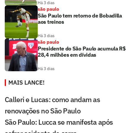
Há 3 dias
são paulo
São Paulo tem retorno de Bobadilla
aos treinos
Há 3 dias
são paulo
Presidente do São Paulo acumula R$
28,4 milhões em dívidas
Há 3 dias
MAIS LANCE!
Calleri e Lucas: como andam as
renovações no São Paulo
São Paulo: Lucca se manifesta após