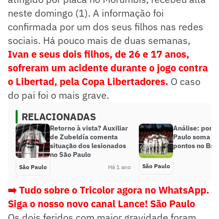
neste domingo (1). A informação foi
confirmada por um dos seus filhos nas redes
sociais. Há pouco mais de duas semanas,
Ivan e seus dois filhos, de 26 e 17 anos,
sofreram um acidente durante o jogo contra
o Libertad, pela Copa Libertadores.
O caso
do pai foi o mais grave.
RELACIONADAS
Retorno à vista? Auxiliar
Análise: por q
de Zubeldía comenta
Paulo soma p
situação dos lesionados
pontos no Bras
no São Paulo
São Paulo
São Paulo
Há 1 ano
➡️ Tudo sobre o Tricolor agora no WhatsApp.
Siga o nosso novo canal Lance! São Paulo
Os dois feridos com maior gravidade foram