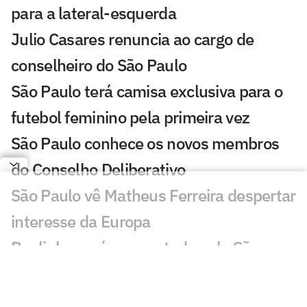
para a lateral-esquerda
Julio Casares renuncia ao cargo de
conselheiro do São Paulo
São Paulo terá camisa exclusiva para o
futebol feminino pela primeira vez
São Paulo conhece os novos membros
do Conselho Deliberativo
São Paulo vê Matheus Ferreira despertar
interesse da Europa
Paulinho será emprestado pelo São
Paulo para time da Série B
Newton revela conversas com Ferraresi