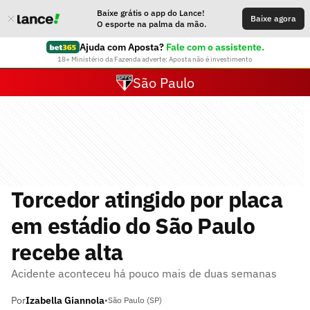
Baixe grátis o app do Lance!
Baixe agora
O esporte na palma da mão.
Ajuda com Aposta?
Fale com o assistente.
18+ Ministério da Fazenda adverte: Aposta não é investimento
São Paulo
Torcedor atingido por placa
em estádio do São Paulo
recebe alta
Acidente aconteceu há pouco mais de duas semanas
Por
Izabella Giannola
•
São Paulo (SP)