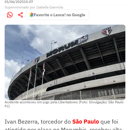
01/06/2025
15:07
Supervisionado
por
Izabella Giannola
Favorite o Lance! no Google
Acidente aconteceu em jogo pela Libertadores (Foto: Divulgação/ São Paulo
FC)
Ivan Bezerra, torcedor do
São Paulo
que foi
atingido por placa no Morumbis, recebeu alta