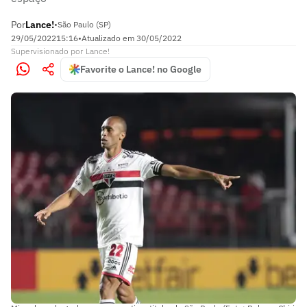
Por
Lance!
•
São Paulo (SP)
29/05/2022
15:16
•
Atualizado em
30/05/2022
Supervisionado
por
Lance!
Favorite o Lance! no Google