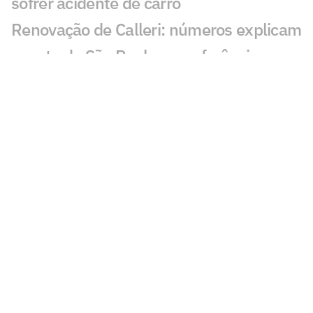
sofrer acidente de carro
Renovação de Calleri: números explicam
aposta do São Paulo em referência
ofensiva
São Paulo se manifesta após morte de
ex-jogador da base
Lucca, do São Paulo, sofre acidente de
carro após jogo-treino
São Paulo aproveita fim de semana sem
partida e realiza jogo-treino no CT
São Paulo reduz dívida com Enzo Díaz e
evita denúncia à Fifa