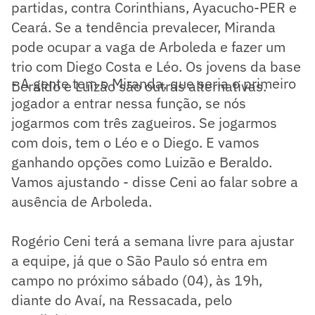
partidas, contra Corinthians, Ayacucho-PER e
Ceará. Se a tendência prevalecer, Miranda
pode ocupar a vaga de Arboleda e fazer um
trio com Diego Costa e Léo. Os jovens da base
- A gente tem o Miranda, que seria o primeiro
Beraldo e Luizão são outras alternativas.
jogador a entrar nessa função, se nós
jogarmos com três zagueiros. Se jogarmos
com dois, tem o Léo e o Diego. E vamos
ganhando opções como Luizão e Beraldo.
Vamos ajustando - disse Ceni ao falar sobre a
ausência de Arboleda.
Rogério Ceni terá a semana livre para ajustar
a equipe, já que o São Paulo só entra em
campo no próximo sábado (04), às 19h,
diante do Avaí, na Ressacada, pelo