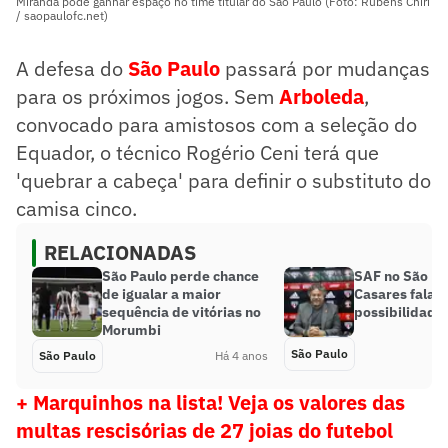
Miranda pode ganhar espaço no time titular do São Paulo (Foto: Rubens Chiri
/ saopaulofc.net)
A defesa do
São Paulo
passará por mudanças
para os próximos jogos. Sem
Arboleda
,
convocado para amistosos com a seleção do
Equador, o técnico Rogério Ceni terá que
'quebrar a cabeça' para definir o substituto do
camisa cinco.
RELACIONADAS
São Paulo perde chance
SAF no São Pa
de igualar a maior
Casares fala s
sequência de vitórias no
possibilidade
Morumbi
São Paulo
São Paulo
Há 4 anos
+ Marquinhos na lista! Veja os valores das
multas rescisórias de 27 joias do futebol