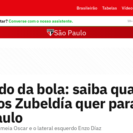
Brasileirão
Tabelas
Vídeo
tar?
Converse com o nosso assistente.
18+ 
São Paulo
o da bola: saiba qu
os Zubeldía quer par
aulo
 meia Oscar e o lateral esquerdo Enzo Díaz