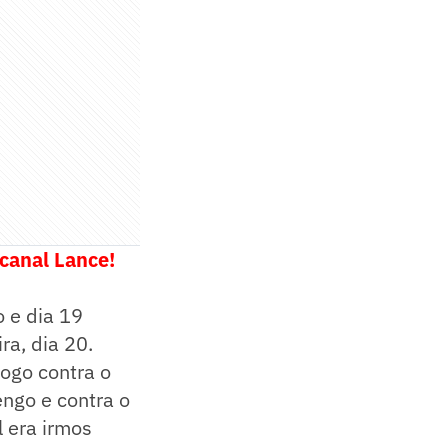
 canal Lance!
o e dia 19
ra, dia 20.
jogo contra o
engo e contra o
l era irmos