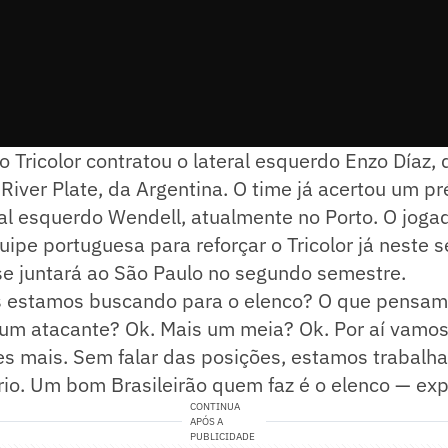
o Tricolor contratou o lateral esquerdo Enzo Díaz, 
iver Plate, da Argentina. O time já acertou um p
l esquerdo Wendell, atualmente no Porto. O jogad
uipe portuguesa para reforçar o Tricolor já neste 
se juntará ao São Paulo no segundo semestre.
 estamos buscando para o elenco? O que pensam
, um atacante? Ok. Mais um meia? Ok. Por aí vamos
es mais. Sem falar das posições, estamos trabalh
brio. Um bom Brasileirão quem faz é o elenco — exp
CONTINUA
APÓS A
PUBLICIDADE