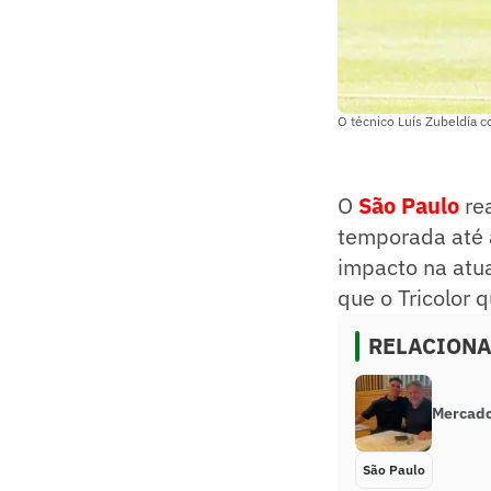
O técnico Luís Zubeldía c
O
São Paulo
rea
temporada até a
impacto na atua
que o Tricolor 
RELACION
Mercado 
São Paulo