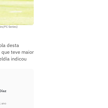
iro/FC Series)
ola desta
 que teve maior
eldía indicou
Díaz
1 ano