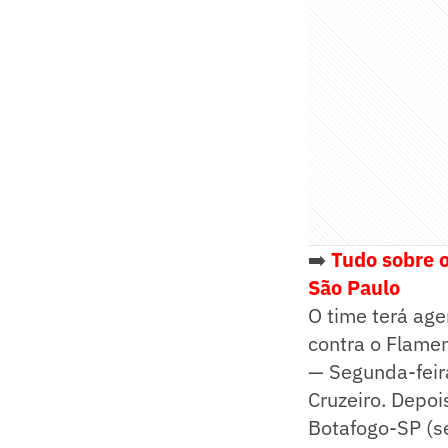
➡️
Tudo sobre o
São Paulo
O time terá age
contra o Flamen
— Segunda-feira
Cruzeiro. Depoi
Botafogo-SP (se