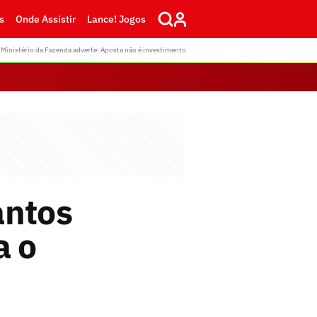
s
Onde Assistir
Lance! Jogos
Ministério da Fazenda adverte: Aposta não é investimento
antos
a o