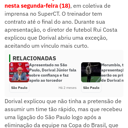
nesta segunda-feira (18)
, em coletiva de
imprensa no SuperCT. O treinador tem
contrato até o final do ano. Durante sua
apresentação, o diretor de futebol Rui Costa
explicou que Dorival abriu uma exceção,
aceitando um vínculo mais curto.
RELACIONADAS
Apresentado no São
Morumbis, tre
Paulo, Dorival Júnior fala
apresentação
sobre confiança e faz
serão os prime
apelo ao torcedor
de Dorival no
São Paulo
Há 2 meses
São Paulo
Dorival explicou que não tinha a pretensão de
assumir um time tão rápido, mas que recebeu
uma ligação do São Paulo logo após a
eliminação da equipe na Copa do Brasil, que