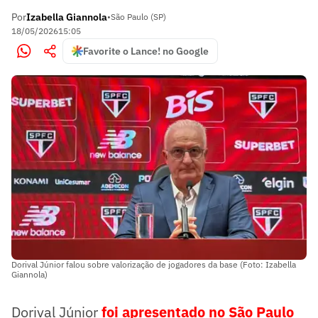
Por
Izabella Giannola
•
São Paulo (SP)
18/05/2026
15:05
Favorite o Lance! no Google
Dorival Júnior falou sobre valorização de jogadores da base (Foto: Izabella
Giannola)
Dorival Júnior
foi apresentado no São Paulo