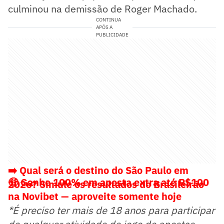
culminou na demissão de Roger Machado.
CONTINUA
APÓS A
PUBLICIDADE
➡️ Qual será o destino do São Paulo em
🤑
Ganhe 100% em aposta extra até R$100
2026? Simule os resultados do Brasileirão
na Novibet — aproveite somente hoje
*É preciso ter mais de 18 anos para participar