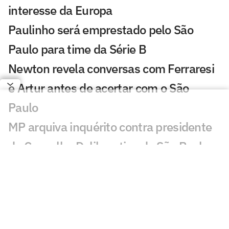
interesse da Europa
Paulinho será emprestado pelo São
Paulo para time da Série B
Newton revela conversas com Ferraresi
e Artur antes de acertar com o São
Paulo
MP arquiva inquérito contra presidente
do Conselho Deliberativo do São Paulo
São Paulo começa dança das cadeiras
política com eleição de cargos vitalícios
Lucas Moura atualiza seu quadro
médico no São Paulo